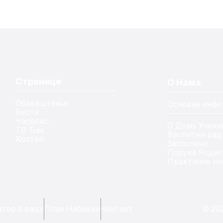
Странице
О Нама
Обавештења
Основне инфо
Вести
Часопис
О Дому Учени
ТВ Ђак
Васпитни рад
Хостел
Запослени
Порука Роди
Практичне ин
тор о раду
План Набавки
Контакт
© 20