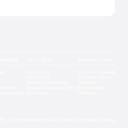
рмације
Упис у Дом
Ученички Кутак
ка
Упис у дом
Слободно време
Капацитет
Часопис перон
Смештај и исхрана
Секције
тељима
Здравствена заштита
Библиотека
формације
Кућни ред
Галерија
26 - Дом ученика средњих школа Патријарх Павле