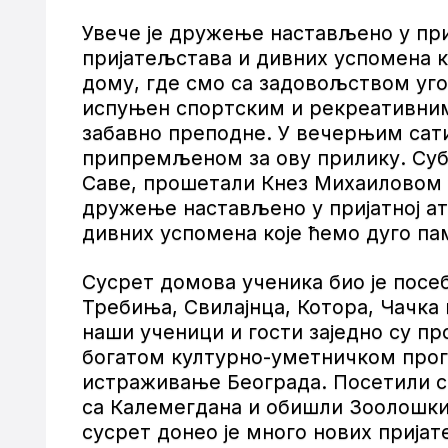
Увече је дружење настављено у при
пријатељстава и дивних успомена к
дому, где смо са задовољством угос
испуњен спортским и рекреативним
забавно преподне. У вечерњим сат
припремљеном за ову прилику. Суб
Саве, прошетали Кнез Михаиловом у
дружење настављено у пријатној ат
дивних успомена које ћемо дуго па
Сусрет домова ученика био је посе
Требиња, Свилајнца, Котора, Чачка
наши ученици и гости заједно су п
богатом културно-уметничком прог
истраживање Београда. Посетили с
са Калемегдана и обишли Зоолошки 
сусрет донео је много нових прија