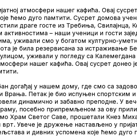
јатној атмосфери нашег кафића. Овај сусрет
оје ћемо дуго памтити. Сусрет домова учени
тили драге госте из Требиња, Свилајнца, Ко
 активностима – наши ученици и гости заје
има, уживали смо у богатом културно-умет
ота је била резервисана за истраживање Б
лицом, уживали у погледу са Калемегдана 
мосфери нашег кафића. Овај сусрет донео ј
мтити.
бан догађај у нашем дому, где смо са задов
 и Врања. Петак је био испуњен спортским 
ровели динамично и забавно преподне. У ве
раму, посебно припремљеном за ову прилику
мо Храм Светог Саве, прошетали Кнез Мих
врт. Увече је дружење настављено у пријат
тељстава и дивних успомена које ћемо дуго 