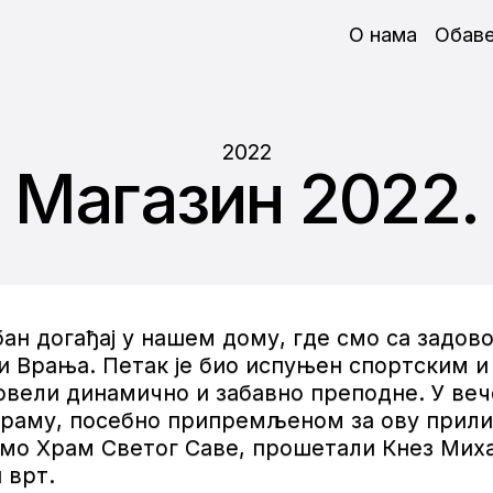
О нама
Обав
2022
Магазин 2022.
бан догађај у нашем дому, где смо са задов
 и Врања. Петак је био испуњен спортским 
ровели динамично и забавно преподне. У ве
раму, посебно припремљеном за ову прилику
мо Храм Светог Саве, прошетали Кнез Мих
 врт.