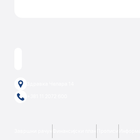
Здравка Челара 14
+381 11 2072 600
Завршни рачун
Финансијски план
Прописи
Информа