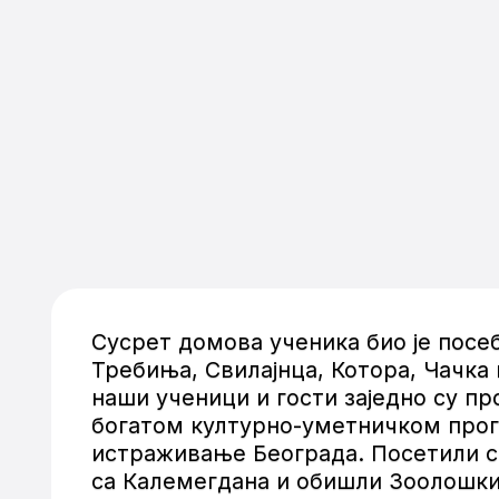
Сусрет домова ученика био је посе
Требиња, Свилајнца, Котора, Чачка
наши ученици и гости заједно су п
богатом културно-уметничком прог
истраживање Београда. Посетили с
са Калемегдана и обишли Зоолошки