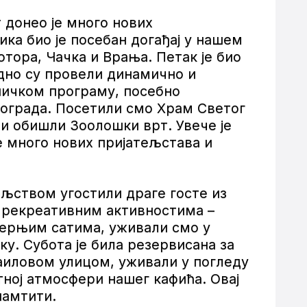
 донео је много нових
ка био је посебан догађај у нашем
тора, Чачка и Врања. Петак је био
дно су провели динамично и
ничком програму, посебно
еограда. Посетили смо Храм Светог
и обишли Зоолошки врт. Увече је
е много нових пријатељстава и
ољством угостили драге госте из
и рекреативним активностима –
черњим сатима, уживали смо у
. Субота је била резервисана за
аиловом улицом, уживали у погледу
ној атмосфери нашег кафића. Овај
памтити.