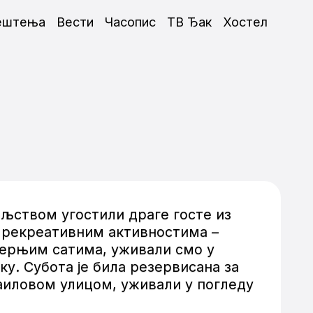
ештења
Вести
Часопис
ТВ Ђак
Хостел
ољством угостили драге госте из
и рекреативним активностима –
черњим сатима, уживали смо у
. Субота је била резервисана за
аиловом улицом, уживали у погледу