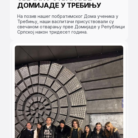
ДОМИЈАДЕ У ТРЕБИЊУ
На позив нашег побратимског Дома ученика у
Требињу, наши васпитачи присуствовали су
свечаном отварању прве Домијаде у Републици
Српској након тридесет година.