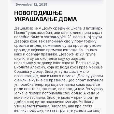
December 12, 2025
НОВОГОДИШЊЕ
УКРАШАВАЊЕ ДОМА
Децембар је у Дому средњих школа „Патријарх
Павле“ увек посебан, али ове године први спрат
посебно блиста захваљујући 23. васпитној групи.
Девојке које тек започињу своју прву годину
средње школе, пожелеле су да простор у коме
проводе највише времена изгледа баш онако
како и осећају празнике. Девојке из 23. групе
окупиле су се око јелке коју су заједно
поставиле у ходнику свог спрата. Васпитачица
Виолета Алексић, која их води кроз прве месеце
боравка у дому, била је ту да дода мало
организације, али и много осмеха. Док су украси
сјајили, а кутије се празниле, цео спрат испунила
је посебна енергија која се јавља само када се
ради нешто заједнички, са породицом. Уз музику
јелка је полако попримала свој облик. А када је
коначно засијала, било је јасно – први спрат је
добио свој кутак празничне магије. Уз благи
утицај васпитачице Виолете, али пре свега
велику подршку, читава група је успела да свој