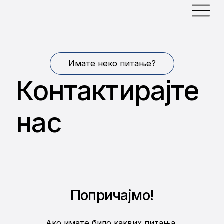
Имате неко питање?
Контактирајте
нас
Попричајмо!
Ако имате било каквих питања,