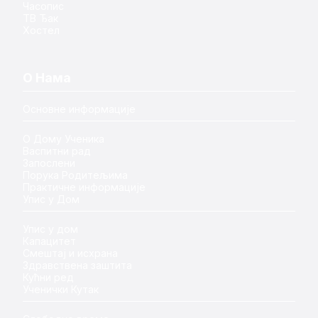
Часопис
ТВ Ђак
Хостел
О Нама
Основне информације
О Дому Ученика
Васпитни рад
Запослени
Порука Родитељима
Практичне информације
Упис у Дом
Упис у дом
Капацитет
Смештај и исхрана
Здравствена заштита
Кућни ред
Ученички Кутак