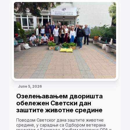
June 5, 2026
Озелењавањем дворишта
обележен Светски дан
заштите животне средине
Поводом Светског дана заштите животне
средине, у сарадњи са Одбором ветерана
градитеља Београда, Клубом ветерана ОРА и