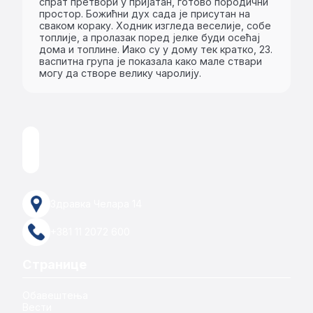
спрат претвори у пријатан, готово породични
простор. Божићни дух сада је присутан на
сваком кораку. Ходник изгледа веселије, собе
топлије, а пролазак поред јелке буди осећај
дома и топлине. Иако су у дому тек кратко, 23.
васпитна група је показала како мале ствари
могу да створе велику чаролију.
Здравка Челара 14
+381 11 2072 600
Странице
Обавештења
Вести