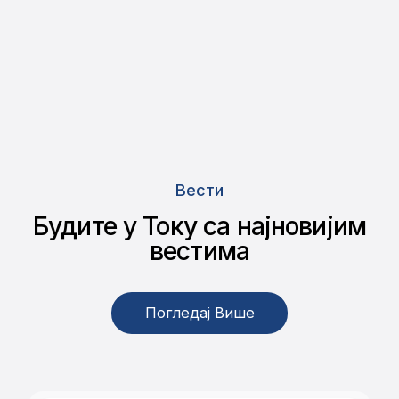
Вести
Будите у Току са најновијим
вестима
Погледај Више
Погледај Више