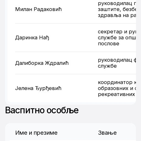
руководилац по
Милан Радаковић
заштите, безбед
здравља на рад
секретар и рук
Даринка Нађ
службе за општ
послове
руководилац фи
Далиборка Ждралић
службе
координатор ку
Јелена Ђурђевић
образовних и сп
рекреативних а
Васпитно особље
Име и презиме
Звање