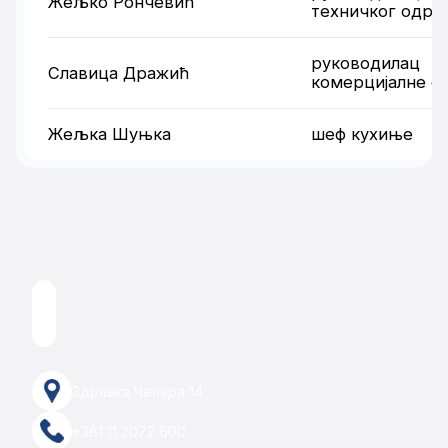
Жељко Рончевић
техничког одр
руководилац
Славица Дражић
комерцијалне с
Жељка Шуњка
шеф кухиње
Здравка Челара 14
+381 11 2072 600