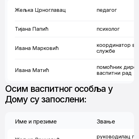
Жељка Црноглавац
педагог
Тијана Папић
психолог
координатор ва
Ивана Марковић
службе
помоћник дирек
Ивана Матић
васпитни рад
Осим васпитног особља у
Дому су запослени:
Име и презиме
Звање
руководилац по