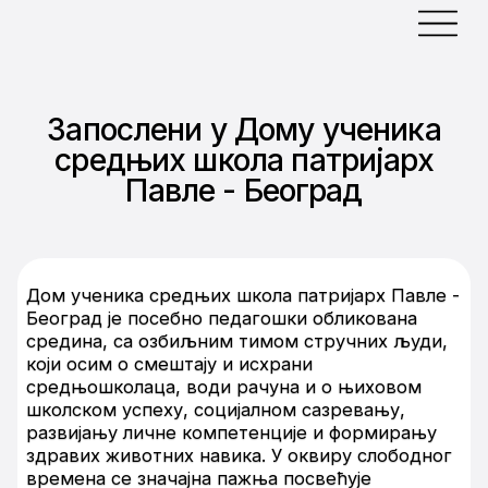
Запослени у Дому ученика
средњих школа патријарх
Павле - Београд
Дом ученика средњих школа патријарх Павле -
Београд је посебно педагошки обликована
средина, са озбиљним тимом стручних људи,
који осим о смештају и исхрани
средњошколаца, води рачуна и о њиховом
школском успеху, социјалном сазревању,
развијању личне компетенције и формирању
здравих животних навика. У оквиру слободног
времена се значајна пажња посвећује