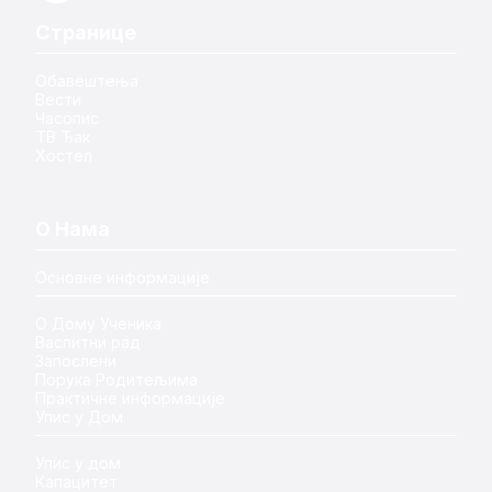
Странице
Обавештења
Вести
Часопис
ТВ Ђак
Хостел
О Нама
Основне информације
О Дому Ученика
Васпитни рад
Запослени
Порука Родитељима
Практичне информације
Упис у Дом
Упис у дом
Капацитет