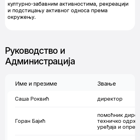
културно-забавним активностима, рекреацији
и подстицању активног односа према
окружењу.
Руководство и
Администрација
Име и презиме
Звање
Саша Роквић
директор
помоћник дирек
Горан Бајић
техничко одрж
уређаја и опрем