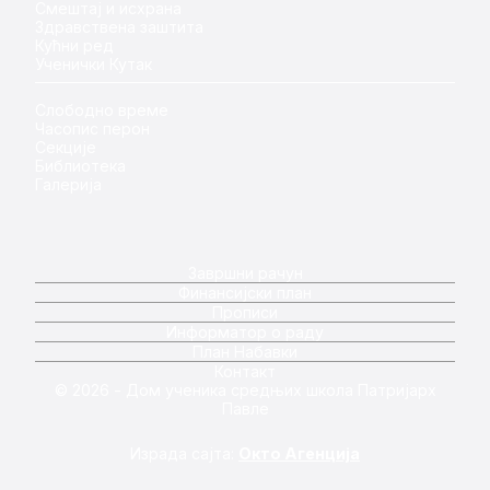
Смештај и исхрана
Здравствена заштита
Кућни ред
Ученички Кутак
Слободно време
Часопис перон
Секције
Библиотека
Галерија
Завршни рачун
Финансијски план
Прописи
Информатор о раду
План Набавки
Контакт
© 2026 - Дом ученика средњих школа Патријарх
Павле
Израда сајта:
Окто Агенција