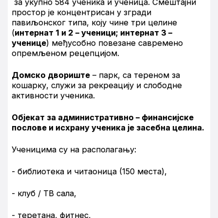
за укупно 584 ученика и ученица. Смештајни
простор је концентрисан у згради
павиљонског типа, коју чине три целине
(
интернат 1 и 2 – ученици; интернат 3 –
ученице
) међусобно повезане савремено
опремљеном рецепцијом.
Домско двориште
– парк, са тереном за
кошарку, служи за рекреацију и слободне
активности ученика.
Објекат за административно – финансијске
послове и исхрану ученика је засебна целина.
Ученицима су на располагању:
- библиотека и читаоница (150 места),
- клуб / ТВ сала,
- теретана, фитнес,