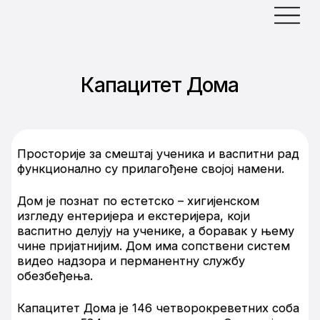
Капацитет Дома
Просторије за смештај ученика и васпитни рад
функционално су прилагођене својој намени.
Дом је познат по естетско – хигијенском
изгледу ентеријера и екстеријера, који
васпитно делују на ученике, а боравак у њему
чине пријатнијим. Дом има сопствени систем
видео надзора и перманентну службу
обезбеђења.
Капацитет Дома је 146 четворокреветних соба