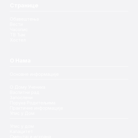
Странице
Обавештења
Вести
Часопис
ТВ Ђак
Хостел
О Нама
Основне информације
О Дому Ученика
Васпитни рад
Запослени
Порука Родитељима
Практичне информације
Упис у Дом
Упис у дом
Капацитет
Смештај и исхрана