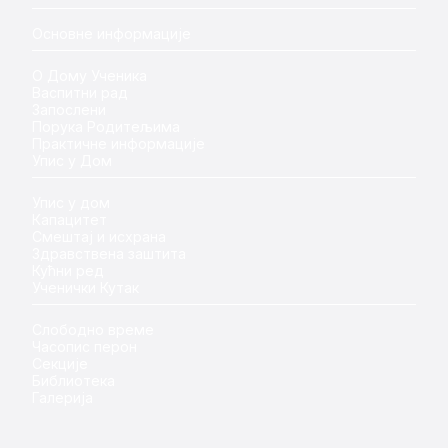
Основне информације
О Дому Ученика
Васпитни рад
Запослени
Порука Родитељима
Практичне информације
Упис у Дом
Упис у дом
Капацитет
Смештај и исхрана
Здравствена заштита
Кућни ред
Ученички Кутак
Слободно време
Часопис перон
Секције
Библиотека
Галерија