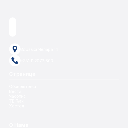
Здравка Челара 14
+381 11 2072 600
Странице
Обавештења
Вести
Часопис
ТВ Ђак
Хостел
О Нама