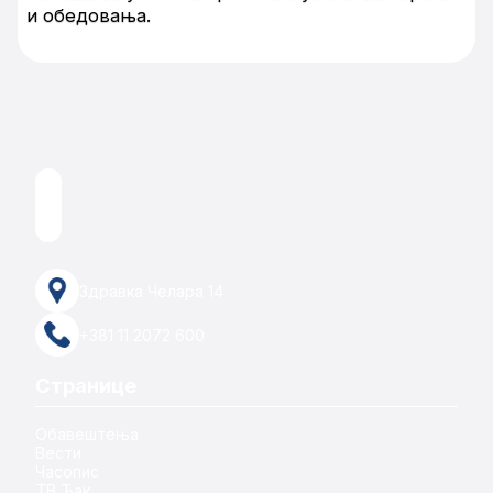
и обедовања.
Здравка Челара 14
+381 11 2072 600
Странице
Обавештења
Вести
Часопис
ТВ Ђак