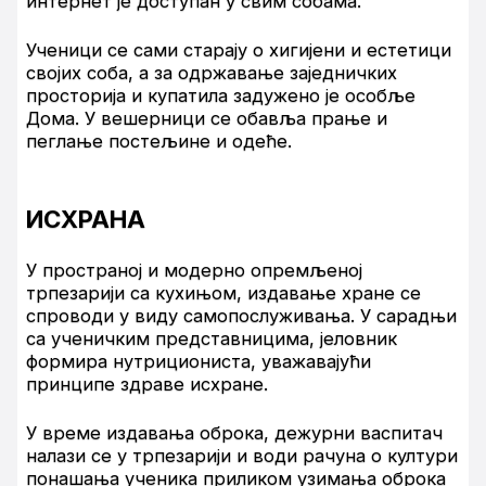
интернет је доступан у свим собама.
Ученици се сами старају о хигијени и естетици
својих соба, а за одржавање заједничких
просторија и купатила задужено је особље
Дома. У вешерници се обавља прање и
пеглање постељине и одеће.
ИСХРАНА
У пространој и модерно опремљеној
трпезарији са кухињом, издавање хране се
спроводи у виду самопослуживања. У сарадњи
са ученичким представницима, јеловник
формира нутрициониста, уважавајући
принципе здраве исхране.
У време издавања оброка, дежурни васпитач
налази се у трпезарији и води рачуна о култури
понашања ученика приликом узимања оброка