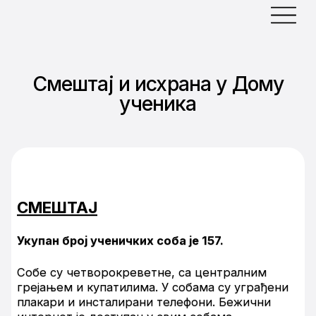
Смештај и исхрана у Дому
ученика
СМЕШТАЈ
Укупан број ученичких соба је 157.
Собе су четворокреветне, са централним
грејањем и купатилима. У собама су уграђени
плакари и инсталирани телефони. Бежични