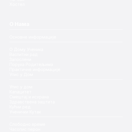
Хостел
О Нама
Основне информације
О Дому Ученика
Васпитни рад
Запослени
Порука Родитељима
Практичне информације
Упис у Дом
Упис у дом
Капацитет
Смештај и исхрана
Здравствена заштита
Кућни ред
Ученички Кутак
Слободно време
Часопис перон