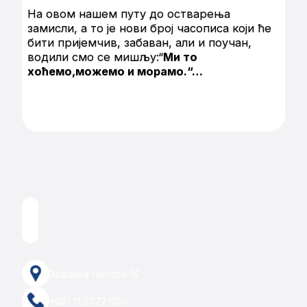
На овом нашем путу до остварења
замисли, а то је нови број часописа који ће
бити пријемчив, забаван, али и поучан,
водили смо се мишљу:“
Ми то
хоћемо,можемо и морамо.“…
Здравка Челара 14
+381 11 2072 600