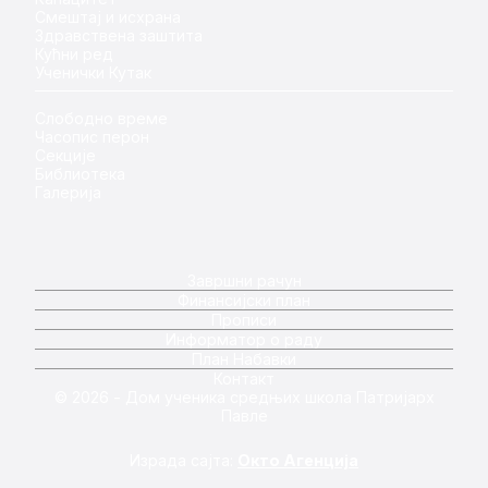
Смештај и исхрана
Здравствена заштита
Кућни ред
Ученички Кутак
Слободно време
Часопис перон
Секције
Библиотека
Галерија
Завршни рачун
Финансијски план
Прописи
Информатор о раду
План Набавки
Контакт
© 2026 - Дом ученика средњих школа Патријарх
Павле
Израда сајта:
Окто Агенција