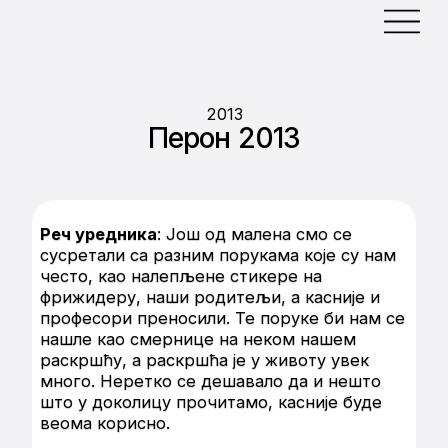
2013
Перон 2013
Реч уредника
: Још од малена смо се
сусретали са разним порукама које су нам
често, као налепљене стикере на
фрижидеру, наши родитељи, а касније и
професори преносили. Те поруке би нам се
нашле као смернице на неком нашем
раскршћу, а раскршћа је у животу увек
много. Неретко се дешавало да и нешто
што у доколицу прочитамо, касније буде
веома корисно.