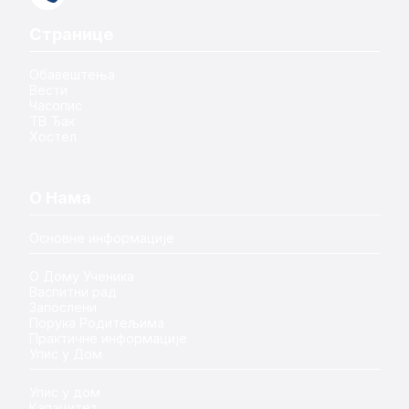
Странице
Обавештења
Вести
Часопис
ТВ Ђак
Хостел
О Нама
Основне информације
О Дому Ученика
Васпитни рад
Запослени
Порука Родитељима
Практичне информације
Упис у Дом
Упис у дом
Капацитет