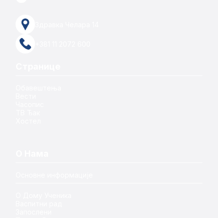
Здравка Челара 14
+381 11 2072 600
Странице
Обавештења
Вести
Часопис
ТВ Ђак
Хостел
О Нама
Основне информације
О Дому Ученика
Васпитни рад
Запослени