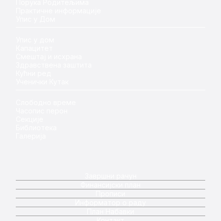
Порука Родитељима
Практичне информације
Упис у Дом
Упис у дом
Капацитет
Смештај и исхрана
Здравствена заштита
Кућни ред
Ученички Кутак
Слободно време
Часопис перон
Секције
Библиотека
Галерија
Завршни рачун
Финансијски план
Прописи
Информатор о раду
План Набавки
Контакт