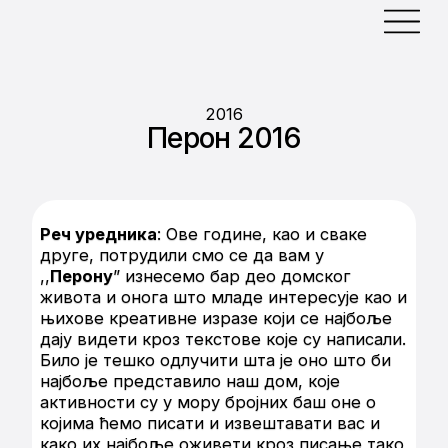
2016
Перон 2016
Реч уредника
: Ове године, као и сваке
друге, потрудили смо се да вам у
,,
Перону
” изнесемо бар део домског
живота и онога што младе интересује као и
њихове креативне изразе који се најбоље
дају видети кроз текстове које су написали.
Било је тешко одлучити шта је оно што би
најбоље представило наш дом, које
активности су у мору бројних баш оне о
којима ћемо писати и извештавати вас и
како их најбоље оживети кроз писање тако