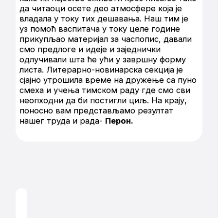
да читаоци осете део атмосфере која је
владала у току тих дешавања. Наш тим је
уз помоћ васпитача у току целе године
прикупљао материјал за часпопис, давали
смо предлоге и идеје и заједнички
одлучивали шта ће ући у завршну форму
листа. Литерарно-новинарска секција је
сјајно утрошила време на дружење са пуно
смеха и учења тимском раду где смо сви
неопходни да би постигли циљ. На крају,
поносно вам представљамо резултат
нашег труда и рада-
Перон.