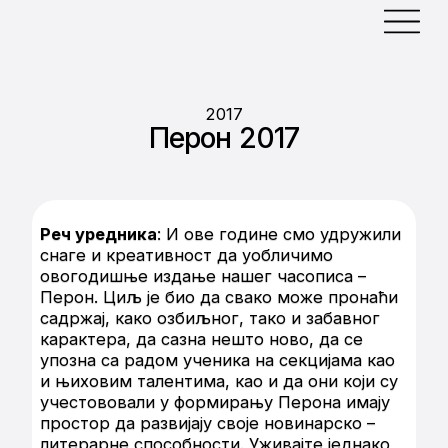
2017
Перон 2017
Реч уредника
: И ове године смо удружили
снаге и креативност да уобличимо
овогодишње издање нашег часописа –
Перон. Циљ је био да свако може пронаћи
садржај, како озбиљног, тако и забавног
карактера, да сазна нешто ново, да се
упозна са радом ученика на секцијама као
и њиховим талентима, као и да они који су
учестововали у формирању Перона имају
простор да развијају своје новинарско –
литерарне способности. Уживајте једнако