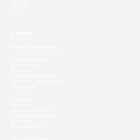
Часопис
ТВ Ђак
Хостел
О Нама
Основне информације
О Дому Ученика
Васпитни рад
Запослени
Порука Родитељима
Практичне информације
Упис у Дом
Упис у дом
Капацитет
Смештај и исхрана
Здравствена заштита
Кућни ред
Ученички Кутак
Слободно време