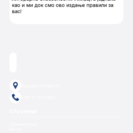
као и ми док смо ово издање правили за
вас!
Здравка Челара 14
+381 11 2072 600
Странице
Обавештења
Вести