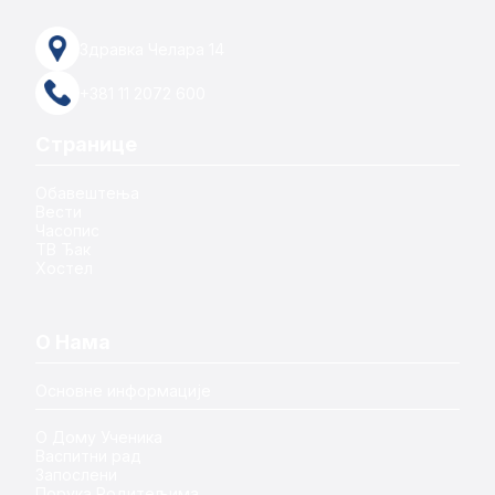
Здравка Челара 14
+381 11 2072 600
Странице
Обавештења
Вести
Часопис
ТВ Ђак
Хостел
О Нама
Основне информације
О Дому Ученика
Васпитни рад
Запослени
Порука Родитељима