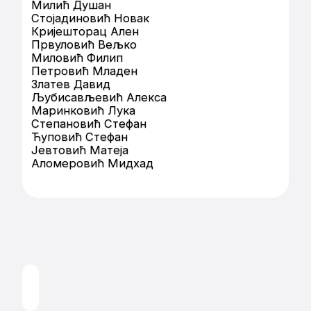
Милић Душан
Стојадиновић Новак
Кријешторац Ален
Првуловић Вељко
Миловић Филип
Петровић Младен
Златев Давид
Љубисављевић Алекса
Маринковић Лука
Степановић Стефан
Ћуповић Стефан
Јевтовић Матеја
Аломеровић Мидхад