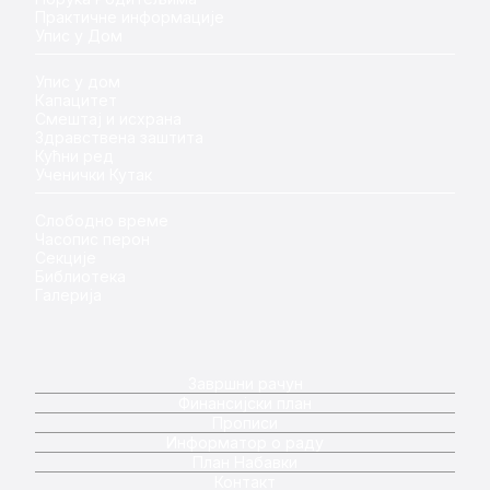
Практичне информације
Упис у Дом
Упис у дом
Капацитет
Смештај и исхрана
Здравствена заштита
Кућни ред
Ученички Кутак
Слободно време
Часопис перон
Секције
Библиотека
Галерија
Завршни рачун
Финансијски план
Прописи
Информатор о раду
План Набавки
Контакт