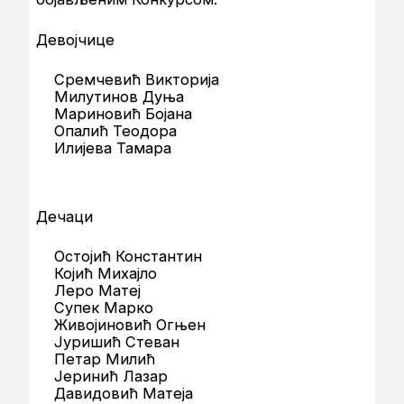
Девојчице
Сремчевић Викторија
Милутинов Дуња
Мариновић Бојана
Опалић Теодора
Илијева Тамара
Дечаци
Остојић Константин
Којић Михајло
Леро Матеј
Супек Марко
Живојиновић Огњен
Јуришић Стеван
Петар Милић
Јеринић Лазар
Давидовић Матеја