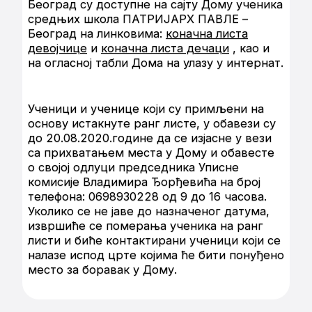
Београд су доступне на сајту Дому ученика
средњих школа ПАТРИЈАРХ ПАВЛЕ –
Београд на линковима:
коначна листа
девојчице
и
коначна листа дечаци
, као и
на огласној табли Дома на улазу у интернат.
Ученици и ученице који су примљени на
основу истакнуте ранг листе, у обавези су
до 20.08.2020.године да се изјасне у вези
са прихватањем места у Дому и обавесте
о својој одлуци председника Уписне
комисије Владимира Ђорђевића на број
телефона: 0698930228 од 9 до 16 часова.
Уколико се не јаве до назначеног датума,
извршиће се померања ученика на ранг
листи и биће контактирани ученици који се
налазе испод црте којима ће бити понуђено
место за боравак у Дому.