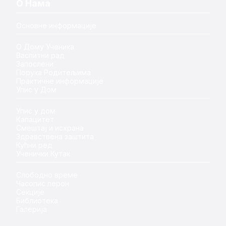
О Нама
Основне информације
О Дому Ученика
Васпитни рад
Запослени
Порука Родитељима
Практичне информације
Упис у Дом
Упис у дом
Капацитет
Смештај и исхрана
Здравствена заштита
Кућни ред
Ученички Кутак
Слободно време
Часопис перон
Секције
Библиотека
Галерија