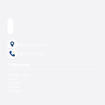
Здравка Челара 14
+381 11 2072 600
Странице
Обавештења
Вести
Часопис
ТВ Ђак
Хостел