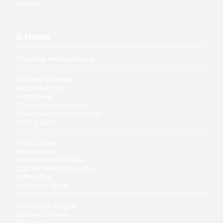
Хостел
О Нама
Основне информације
О Дому Ученика
Васпитни рад
Запослени
Порука Родитељима
Практичне информације
Упис у Дом
Упис у дом
Капацитет
Смештај и исхрана
Здравствена заштита
Кућни ред
Ученички Кутак
Слободно време
Часопис перон
Секције