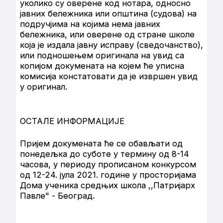
уколико су оверене код нотара, односно
јавних бележника или општина (судова) на
подручјима на којима нема јавних
бележника, или оверене од стране школе
која је издала јавну исправу (сведочанство),
или подношењем оригинала на увид са
копијом докумената на којем ће уписна
комисија констатовати да је извршен увид
у оригинал.
ОСТАЛЕ ИНФОРМАЦИЈЕ
Пријем докумената ће се обављати од
понедељка до суботе у термину од 8-14
часова, у периоду прописаном конкурсом
од 12-24. јула 2021. године у просторијама
Дома ученика средњих школа ,,Патријарх
Павле" - Београд.