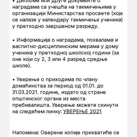
• Дипломе или друге документе о
наградама са учешћа на такмичењима у
организацији Министарства просвете (која
се налазе у календару такмичења ученика)
у претходно завршеном разреду.
• Информација о наградама, похвалама и
васпитно-дисциплинским мерама у дому
ученика у претходној школској години (за
оне који су 2, 3 или 4 разред средње
школе).
• Уверење о приходима по члану
домаћинства за период од 01.01. до
31.03.2021. године, издато од стране
општинског органа из места
пребивалишта. Уверење можете скинути
на следећем линку:
УВЕРЕЊЕ 2021
Напомена: Оверене копије прихватиће се