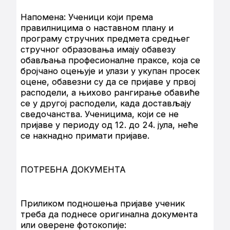
Напомена: Ученици који према
правилницима о наставном плану и
програму стручних предмета средњег
стручног образовања имају обавезу
обављања професионалне праксе, која се
бројчано оцењује и улази у укупан просек
оцене, обавезни су да се пријаве у првој
расподели, а њихово рангирање обавиће
се у другој расподели, када достављају
сведочанства. Ученицима, који се не
пријаве у периоду од 12. до 24. јула, неће
се накнадно примати пријаве.
ПОТРЕБНА ДОКУМЕНТА
Приликом подношења пријаве ученик
треба да поднесе оригинална документа
или оверене фотокопије: