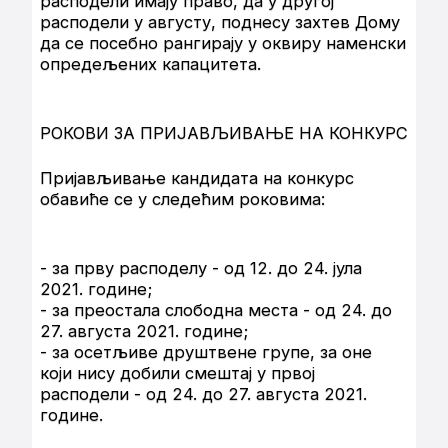
расподели имају право, да у другој
расподели у августу, поднесу захтев Дому
да се посебно рангирају у оквиру наменски
опредељених капацитета.
РОКОВИ ЗА ПРИЈАВЉИВАЊЕ НА КОНКУРС
Пријављивање кандидата на конкурс
обавиће се у следећим роковима:
- за прву расподелу - од 12. до 24. јула
2021. године;
- за преостала слободна места - од 24. до
27. августа 2021. године;
- за осетљиве друштвене групе, за оне
који нису добили смештај у првој
расподели - од 24. до 27. августа 2021.
године.