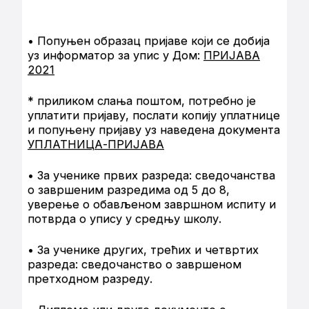
• Попуњен образац пријаве који се добија
уз информатор за упис у Дом:
ПРИЈАВА
2021
* приликом слања поштом, потребно је
уплатити пријаву, послати копију уплатнице
и попуњену пријаву уз наведена документа
УПЛАТНИЦА-ПРИЈАВА
• За ученике првих разреда: сведочанства
о завршеним разредима од 5 до 8,
уверење о обављеном завршном испиту и
потврда о упису у средњу школу.
• За ученике других, трећих и четвртих
разреда: сведочанство о завршеном
претходном разреду.