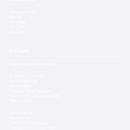
Обавештења
Вести
Часопис
ТВ Ђак
Хостел
О Нама
Основне информације
О Дому Ученика
Васпитни рад
Запослени
Порука Родитељима
Практичне информације
Упис у Дом
Упис у дом
Капацитет
Смештај и исхрана
Здравствена заштита