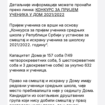
Детаљније информације можете пронаћи
преко линка:
КОНКУРС ЗА ПРИЈЕМ
УЧЕНИКА У ДОМ 2021/2022
Пријем ученика се врши на основу
„Конкурса за пријем ученика средњих
школа у Републици Србији у установе за
смештај и исхрану ученика за школску
2021/2022. годину“.
Капацитет Дома је 157 соба (149
четворокреветних соба, 5 шестокреветних
соба и 3 двокреветне собе) за укупно 632
ученика и ученица.
Право на смештај и исхрану у Дому имају
редовни ученици средњих школа, чије
место пребивалишта није у седишту Дома.
Кандидати из осетљивих друштвених
група који нису добили смештај у првој