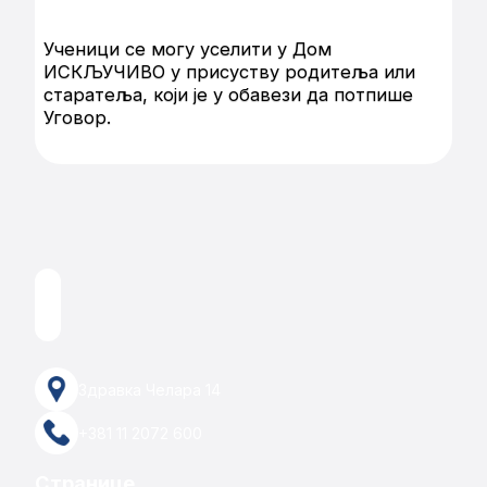
Ученици се могу уселити у Дом
ИСКЉУЧИВО у присуству родитеља или
старатеља, који је у обавези да потпише
Уговор.
Здравка Челара 14
+381 11 2072 600
Странице