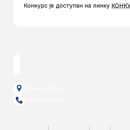
Конкурс је доступан на линку
КОНКУ
Здравка Челара 14
+381 11 2072 600