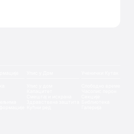
рмације
Упис у Дом
Ученички Кутак
ка
Упис у дом
Слободно време
Капацитет
Часопис перон
Смештај и исхрана
Секције
тељима
Здравствена заштита
Библиотека
формације
Кућни ред
Галерија