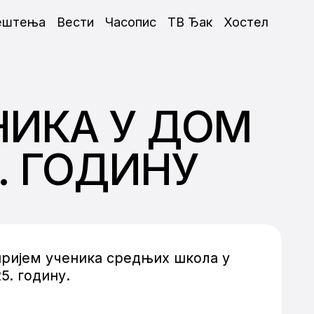
ештења
Вести
Часопис
ТВ Ђак
Хостел
НИКА У ДОМ
. ГОДИНУ
 пријем ученика средњих школа у
5. годину.