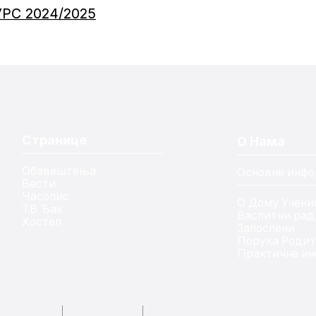
РС 2024/2025
Странице
О Нама
Обавештења
Основне инфо
Вести
Часопис
О Дому Учени
ТВ Ђак
Васпитни рад
Хостел
Запослени
Порука Роди
Практичне ин