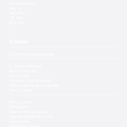
Обавештења
Вести
Часопис
ТВ Ђак
Хостел
О Нама
Основне информације
О Дому Ученика
Васпитни рад
Запослени
Порука Родитељима
Практичне информације
Упис у Дом
Упис у дом
Капацитет
Смештај и исхрана
Здравствена заштита
Кућни ред
Ученички Кутак