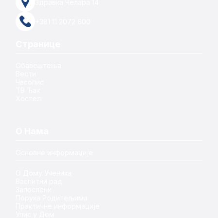
Здравка Челара 14
+381 11 2072 600
Странице
Обавештења
Вести
Часопис
ТВ Ђак
Хостел
О Нама
Основне информације
О Дому Ученика
Васпитни рад
Запослени
Порука Родитељима
Практичне информације
Упис у Дом