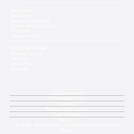
Упис у дом
Капацитет
Смештај и исхрана
Здравствена заштита
Кућни ред
Ученички Кутак
Слободно време
Часопис перон
Секције
Библиотека
Галерија
Завршни рачун
Финансијски план
Прописи
Информатор о раду
План Набавки
Контакт
© 2026 - Дом ученика средњих школа Патријарх
Павле