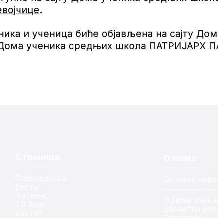
евојчице
.
ка и ученица биће објављена на сајту Дома
т Дома ученика средњих школа ПАТРИЈАРХ П
Странице
О Нама
Обавештења
Основне инфо
Вести
Часопис
О Дому Учени
ТВ Ђак
Васпитни рад
Хостел
Запослени