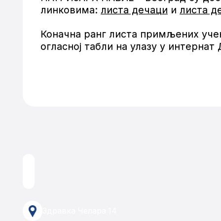
линковима:
листа дечаци
и
листа д
Коначна ранг листа примљених учени
огласној табли на улазу у интерна
Здравка Челара 14