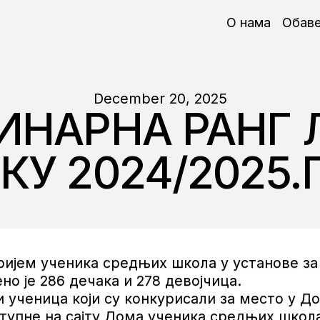
О нама
Обав
December 20, 2025
НАРНА РАНГ 
У 2024/2025
ријем ученика средњих школа у установе за
о је 286 дечака и 278 девојчица.
 ученица који су конкурисали за место у 
тупне на сајту Дома ученика средњих школ