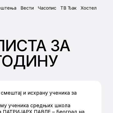
ештења
Вести
Часопис
ТВ Ђак
Хостел
ЛИСТА ЗА
.ГОДИНУ
 смештај и исхрану ученика за
Дому ученика средњих школа
а ПАТРИЈАРХ ПАВЛЕ – Београд на