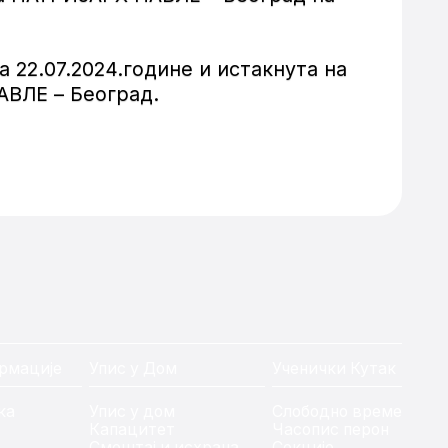
 22.07.2024.године и истакнута на
АВЛЕ – Београд.
рмације
Упис у Дом
Ученички Кутак
ка
Упис у дом
Слободно време
Капацитет
Часопис перон
Смештај и исхрана
Секције