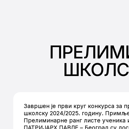
ПРЕЛИМИ
ШКОЛСК
Завршен је први круг конкурса за п
школску 2024/2025. годину. Примљен
Прелиминарне ранг листе ученика и
ПАТРИЈАРХ ПАВЛЕ – Београд су дос