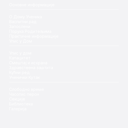
Основне информације
О Дому Ученика
Васпитни рад
Запослени
Порука Родитељима
Практичне информације
Упис у Дом
Упис у дом
Капацитет
Смештај и исхрана
Здравствена заштита
Кућни ред
Ученички Кутак
Слободно време
Часопис перон
Секције
Библиотека
Галерија