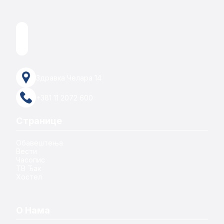
Здравка Челара 14
+381 11 2072 600
Странице
Обавештења
Вести
Часопис
ТВ Ђак
Хостел
О Нама