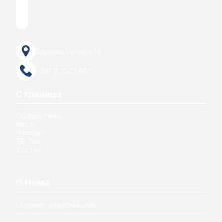
Здравка Челара 14
+381 11 2072 600
Странице
Обавештења
Вести
Часопис
ТВ Ђак
Хостел
О Нама
Основне информације