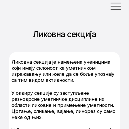
Ликовна секција
Ликовна секција је намењена ученицима
који имају склоност ка уметничком
изражавању или желе да се боље упознају
са тим видом активности.
У оквиру секције су заступљене
разноврсне уметничке дисциплине из
области ликовне и примењене уметности.
Цртање, сликање, вајање, линорез су само
неке од њих.