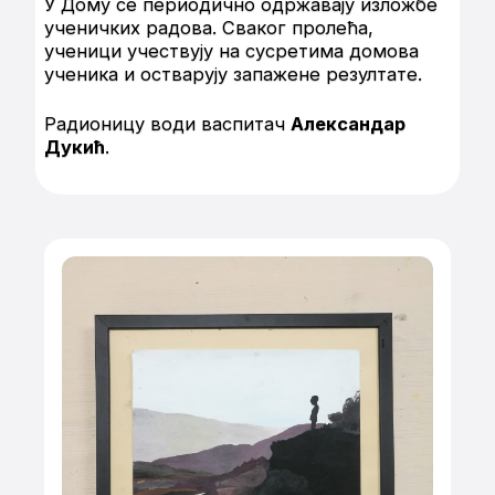
У Дому се периодично одржавају изложбе
ученичких радова. Сваког пролећа,
ученици учествују на сусретима домова
ученика и остварују запажене резултате.
Радионицу води васпитач
Александар
Дукић
.