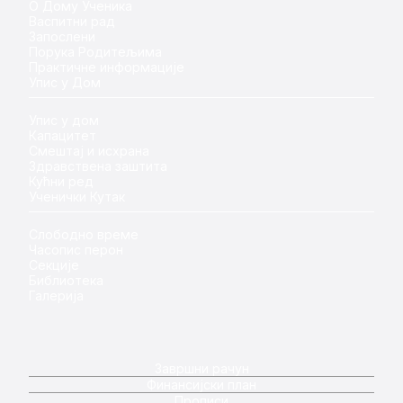
О Дому Ученика
Васпитни рад
Запослени
Порука Родитељима
Практичне информације
Упис у Дом
Упис у дом
Капацитет
Смештај и исхрана
Здравствена заштита
Кућни ред
Ученички Кутак
Слободно време
Часопис перон
Секције
Библиотека
Галерија
Завршни рачун
Финансијски план
Прописи