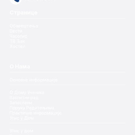
Странице
Обавештења
Вести
Часопис
ТВ Ђак
Хостел
О Нама
Основне информације
О Дому Ученика
Васпитни рад
Запослени
Порука Родитељима
Практичне информације
Упис у Дом
Упис у дом