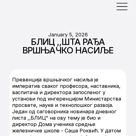
January 5, 2026
БЛИЦ ,,ШТА РАЂА
ВРШЊАЧКО НАСИЉЕ
Превенција вршњачког насиља је
императив сваког професора, наставника,
васпитача и директора запосленог у
установи под ингеренцијом Министарства
просвете, науке и технолошког развоја.
Један од саговорника новинара дневног
листа ,,БЛИЦ" на ову тему је био и
директор Дома ученика средње
железничке школе - Саша Роквић. У датом