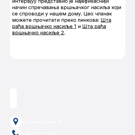
интервјуу представио је најефикаснији
начин спречавања вршњачког насиља који
се спроводи у нашем дому. Цео чланак
можете прочитати преко линкова:
Шта
рађа вршњачко насиље 1
и
Шта рађа
вршњачко насиље 2
.
Здравка Челара 14
+381 11 2072 600