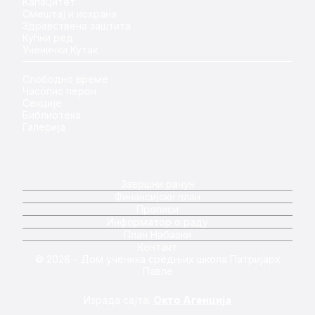
Капацитет
Смештај и исхрана
Здравствена заштита
Кућни ред
Ученички Кутак
Слободно време
Часопис перон
Секције
Библиотека
Галерија
Завршни рачун
Финансијски план
Прописи
Информатор о раду
План Набавки
Контакт
© 2026 - Дом ученика средњих школа Патријарх
Павле
Израда сајта:
Окто Агенција