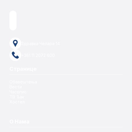
Здравка Челара 14
+381 11 2072 600
Странице
Обавештења
Вести
Часопис
ТВ Ђак
Хостел
О Нама