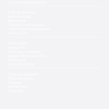
Основне информације
О Дому Ученика
Васпитни рад
Запослени
Порука Родитељима
Практичне информације
Упис у Дом
Упис у дом
Капацитет
Смештај и исхрана
Здравствена заштита
Кућни ред
Ученички Кутак
Слободно време
Часопис перон
Секције
Библиотека
Галерија