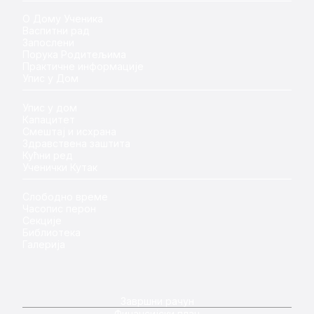
О Дому Ученика
Васпитни рад
Запослени
Порука Родитељима
Практичне информације
Упис у Дом
Упис у дом
Капацитет
Смештај и исхрана
Здравствена заштита
Кућни ред
Ученички Кутак
Слободно време
Часопис перон
Секције
Библиотека
Галерија
Завршни рачун
Финансијски план