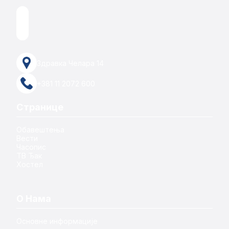
Здравка Челара 14
+381 11 2072 600
Странице
Обавештења
Вести
Часопис
ТВ Ђак
Хостел
О Нама
Основне информације