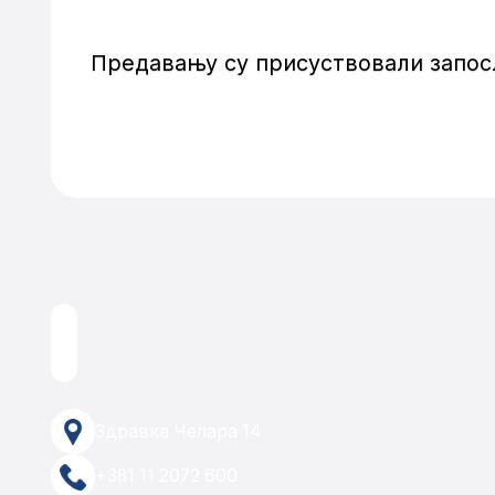
Предавању су присуствовали запос
Здравка Челара 14
+381 11 2072 600