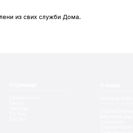
лени из свих служби Дома.
Странице
О Нама
Обавештења
Основне инфо
Вести
Часопис
О Дому Учени
ТВ Ђак
Васпитни рад
Хостел
Запослени
Порука Роди
Практичне ин