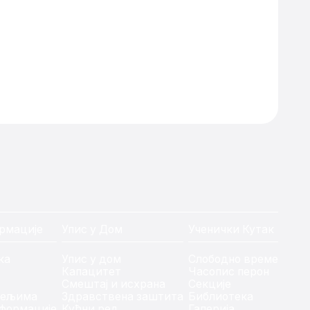
рмације
Упис у Дом
Ученички Кутак
ка
Упис у дом
Слободно време
Капацитет
Часопис перон
Смештај и исхрана
Секције
тељима
Здравствена заштита
Библиотека
формације
Кућни ред
Галерија