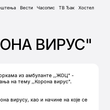
ештења
Вести
Часопис
ТВ Ђак
Хостел
РОНА ВИРУС"
оркама из амбуланте ,,ЖОЦ" -
ња на тему ,,Корона вирус".
а вирусу, као и начине на које се