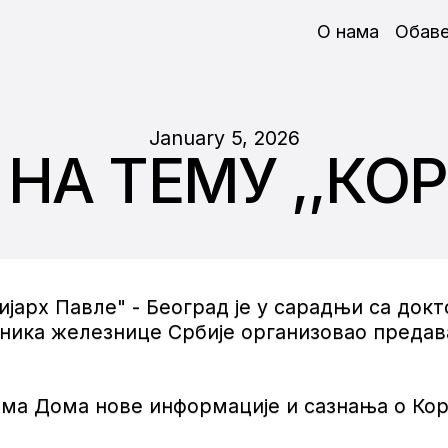
О нама
Обав
January 5, 2026
НА ТЕМУ ,,КО
јарх Павле" - Београд је у сарадњи са докт
ника железнице Србије организовао предава
ма Дома нове информације и сазнања о Корон