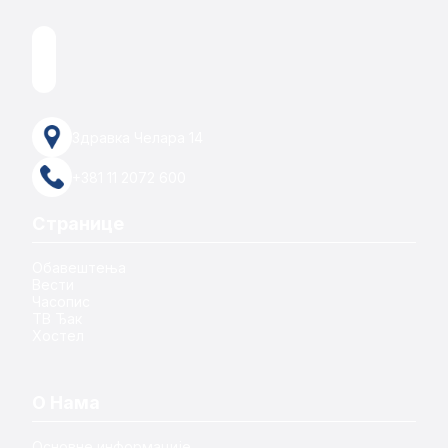
Здравка Челара 14
+381 11 2072 600
Странице
Обавештења
Вести
Часопис
ТВ Ђак
Хостел
О Нама
Основне информације