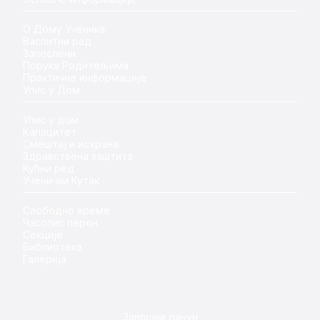
О Дому Ученика
Васпитни рад
Запослени
Порука Родитељима
Практичне информације
Упис у Дом
Упис у дом
Капацитет
Смештај и исхрана
Здравствена заштита
Кућни ред
Ученички Кутак
Слободно време
Часопис перон
Секције
Библиотека
Галерија
Завршни рачун