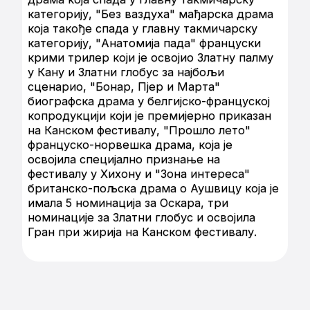
категорију, "Без ваздуха" мађарска драма
која такође спада у главну такмичарску
категорију, "Анатомија пада" француски
крими трилер који је освојио Златну палму
у Кану и Златни глобус за најбољи
сценарио, "Бонар, Пјер и Марта"
биографска драма у белгијско-француској
копродукцији који је премијерно приказан
на Канском фестивалу, "Прошло лето"
француско-норвешка драма, која је
освојила специјално признање на
фестивалу у Хихону и "Зона интереса"
британско-пољска драма о Аушвицу која је
имала 5 номинација за Оскара, три
номинације за Златни глобус и освојила
Гран при жирија на Канском фестивалу.