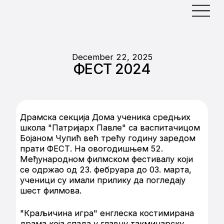
December 22, 2025
ФЕСТ 2024
Драмска секција Дома ученика средњих
школа "Патријарх Павле" са васпитачицом
Бојаном Чупић већ трећу годину заредом
прати ФЕСТ. На овогодишњем 52.
Међународном филмском фестивалу који
се одржао од 23. фебруара до 03. марта,
ученици су имали прилику да погледају
шест филмова.
"Краљичина игра" енглеска костимирана
драма која спада у главну такмичарску