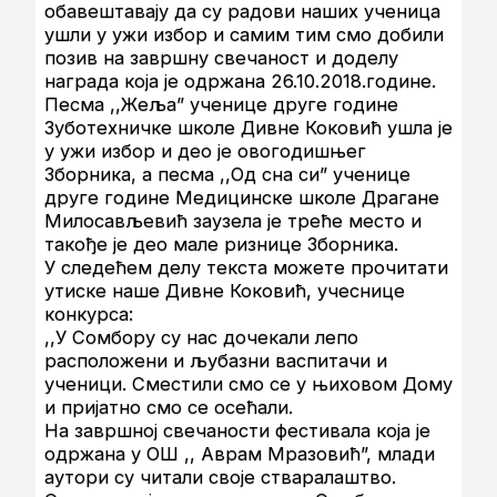
обавештавају да су радови наших ученица
ушли у ужи избор и самим тим смо добили
позив на завршну свечаност и доделу
награда која је одржана 26.10.2018.године.
Песма ,,Жеља” ученице друге године
Зуботехничке школе Дивне Коковић ушла је
у ужи избор и део је овогодишњег
Зборника, а песма ,,Од сна си” ученице
друге године Медицинске школе Драгане
Милосављевић заузела је треће место и
такође је део мале ризнице Зборника.
У следећем делу текста можете прочитати
утиске наше Дивне Коковић, учеснице
конкурса:
,,У Сомбору су нас дочекали лепо
расположени и љубазни васпитачи и
ученици. Сместили смо се у њиховом Дому
и пријатно смо се осећали.
На завршној свечаности фестивала која је
одржана у ОШ ,, Аврам Мразовић”, млади
аутори су читали своје стваралаштво.