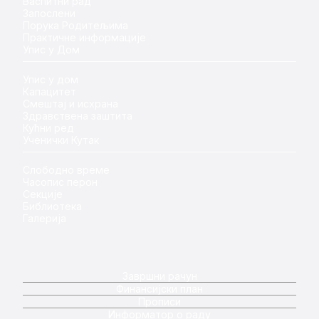
Васпитни рад
Запослени
Порука Родитељима
Практичне информације
Упис у Дом
Упис у дом
Капацитет
Смештај и исхрана
Здравствена заштита
Кућни ред
Ученички Кутак
Слободно време
Часопис перон
Секције
Библиотека
Галерија
Завршни рачун
Финансијски план
Прописи
Информатор о раду