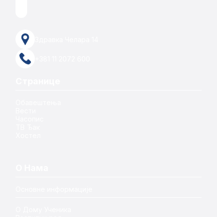
Здравка Челара 14
+381 11 2072 600
Странице
Обавештења
Вести
Часопис
ТВ Ђак
Хостел
О Нама
Основне информације
О Дому Ученика