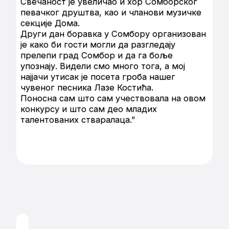
Свечаност је увеличао и хор Сомборског
певачког друштва, као и чланови музичке
секције Дома.
Други дан боравка у Сомбору организован
је како би гости могли да разгледају
прелепи град Сомбор и да га боље
упознају. Видели смо много тога, а мој
најјачи утисак је посета гроба нашег
чувеног песника Лазе Костића.
Поносна сам што сам учествовала на овом
конкурсу и што сам део младих
талентованих стваралаца.”