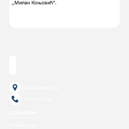
,,Милан Коњовић".
Здравка Челара 14
+381 11 2072 600
Странице
Обавештења