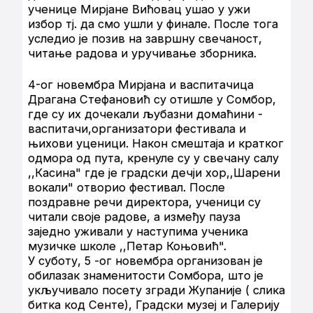
ученице Мирјане Вићовац ушао у ужи
избор тј. да смо ушли у финале. После тога
уследио је позив на завршну свечаност,
читање радова и уручивање зборника.
4-ог новембра Мирјана и васпитачица
Драгана Стефановић су отишле у Сомбор,
где су их дочекали љубазни домаћини -
васпитачи,организатори фестивала и
њихови уценици. Након смештаја и кратког
одмора од пута, кренуле су у свечану салу
,,Касина" где је градски дечји хор,,Шарени
вокали" отворио фестивал. После
поздравне речи директора, ученици су
читали своје радове, а између пауза
заједно уживали у наступима ученика
музичке школе ,,Петар Коњовић".
У суботу, 5 -ог новембра организован је
обилазак знаменитости Сомбора, што је
укључивало посету згради Жупаније ( слика
битка код Сенте), Градски музеј и Галерију