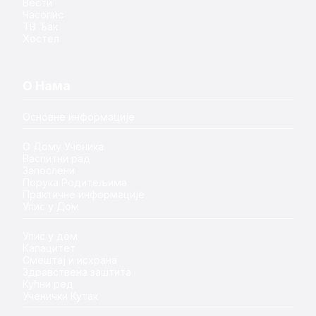
Вести
Часопис
ТВ Ђак
Хостел
О Нама
Основне информације
О Дому Ученика
Васпитни рад
Запослени
Порука Родитељима
Практичне информације
Упис у Дом
Упис у дом
Капацитет
Смештај и исхрана
Здравствена заштита
Кућни ред
Ученички Кутак