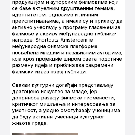
продукцијом и ауторским филмовима који
се баве актуелним друштвеним темама,
идентитетом, односима и личним
преиспитивањима, а имали су и прилику да
активно учествују у програму гласањем за
филмове у оквиру међународне публика-
награде. Shortcutz Amsterdam је
међународна филмска платформа
посвећена младим и независним ауторима,
која кроз пројекције широм света подстиче
размену идеја и приближава савремени
филмски израз новој публици.
Овакви културни догађаји представљају
драгоцено искуство за младе, јер
доприносе развоју филмске писмености,
критичког мишљења и интересовања за
уметност, а уједно омогућавају ученицима
да буду активни учесници културног
живота града.