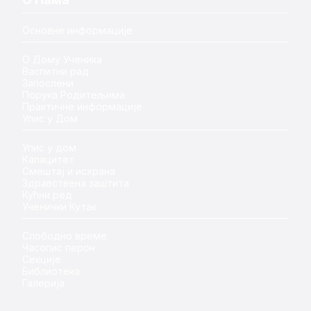
Основне информације
О Дому Ученика
Васпитни рад
Запослени
Порука Родитељима
Практичне информације
Упис у Дом
Упис у дом
Капацитет
Смештај и исхрана
Здравствена заштита
Кућни ред
Ученички Кутак
Слободно време
Часопис перон
Секције
Библиотека
Галерија