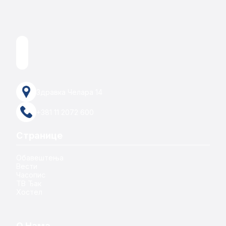
Здравка Челара 14
+381 11 2072 600
Странице
Обавештења
Вести
Часопис
ТВ Ђак
Хостел
О Нама