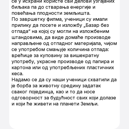
се у исхрани користе сви делови узгајаних
биљака па до стварања енергије и
повећања плодности земљишта.
По завршетку филма, ученици су имали
прилику да посете и изложбу „Базар без
отпада“ на којој су могли на изложбеним
штандовима, да виде домаће производе
направљене од отпадног материјала, чијом
се употребом смањује количина отпада:
врећице за куповину за вишекратну
употребу, украсне производе од папира и
картона или од употребљених пластичних
кеса.
Надамо се да су наши ученици схватили да
је борба за животну средину задатак
сваког појединца, као и то да носе
одговорност за будућност свих који долазе
и који ће живети на планети Земљи.