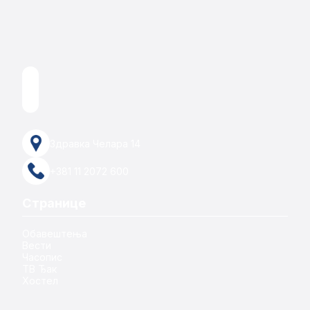
Здравка Челара 14
+381 11 2072 600
Странице
Обавештења
Вести
Часопис
ТВ Ђак
Хостел