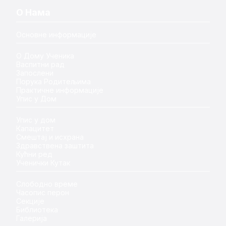
О Нама
Основне информације
О Дому Ученика
Васпитни рад
Запослени
Порука Родитељима
Практичне информације
Упис у Дом
Упис у дом
Капацитет
Смештај и исхрана
Здравствена заштита
Кућни ред
Ученички Кутак
Слободно време
Часопис перон
Секције
Библиотека
Галерија