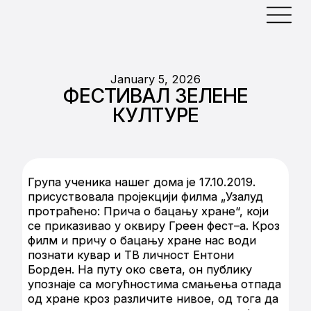
January 5, 2026
ФЕСТИВАЛ ЗЕЛЕНЕ
КУЛТУРЕ
Група ученика нашег дома је 17.10.2019.
присуствовала пројекцији филма „Узалуд
протраћено: Прича о бацању хране“, који
се приказивао у оквиру Греен фест–а. Кроз
филм и причу о бацању хране нас води
познати кувар и ТВ личност Ентони
Борден. На путу око света, он публику
упознаје са могућностима смањења отпада
од хране кроз различите нивое, од тога да