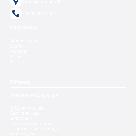
Здравка Челара 14
+381 11 2072 600
Странице
Обавештења
Вести
Часопис
ТВ Ђак
Хостел
О Нама
Основне информације
О Дому Ученика
Васпитни рад
Запослени
Порука Родитељима
Практичне информације
Упис у Дом