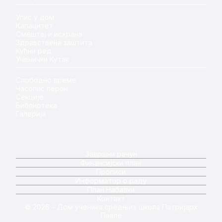
Упис у дом
Капацитет
Смештај и исхрана
Здравствена заштита
Кућни ред
Ученички Кутак
Слободно време
Часопис перон
Секције
Библиотека
Галерија
Завршни рачун
Финансијски план
Прописи
Информатор о раду
План Набавки
Контакт
© 2026 - Дом ученика средњих школа Патријарх
Павле