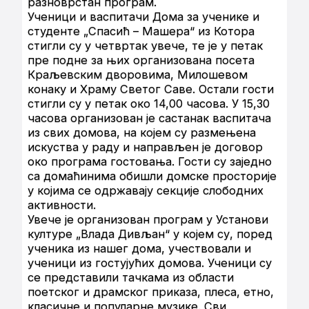
разноврстан програм.
Ученици и васпитачи Дома за ученике и
студенте „Спасић – Машера“ из Котора
стигли су у четвртак увече, те је у петак
пре подне за њих организована посета
Краљевским дворовима, Милошевом
конаку и Храму Светог Саве. Остали гости
стигли су у петак око 14,00 часова. У 15,30
часова организован је састанак васпитача
из свих домова, на којем су размењена
искуства у раду и направљен је договор
око програма гостовања. Гости су заједно
са домаћинима обишли домске просторије
у којима се одржавају секције слободних
активности.
Увече је организован програм у Установи
културе „Влада Дивљан“ у којем су, поред
ученика из нашег дома, учествовали и
ученици из гостујућих домова. Ученици су
се представили тачкама из области
поетског и драмског приказа, плеса, етно,
класичне и популарне музике. Сви