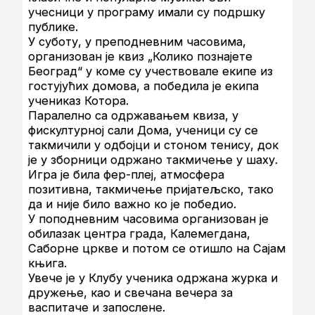
учесници у програму имали су подршку
публике.
У суботу, у преподневним часовима,
организован је квиз „Колико познајете
Београд“ у коме су учествовале екипе из
гостујућих домова, а победила је екипа
учениказ Котора.
Паралелно са одржавањем квиза, у
фискултурној сали Дома, ученици су се
такмичили у одбојци и стоном тенису, док
је у зборници одржано такмичење у шаху.
Игра је била фер-плеј, атмосфера
позитивна, такмичење пријатељско, тако
да и није било важно ко је победио.
У поподневним часовима организован је
обилазак центра града, Калемегдана,
Саборне цркве и потом се отишло на Сајам
књига.
Увече је у Клубу ученика одржана журка и
дружење, као и свечана вечера за
васпитаче и запослене.