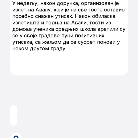
У недељу, након доручка, организован је
излет на Авалу, који је на све госте оставио
посебно снажан утисак. Након обиласка
излетишта и торња на Авали, гости из
домова ученика средњих школа вратили су
се у своје градове пуни позитивних
утисака, са жељом да се сусрет понови у
неком другом граду.