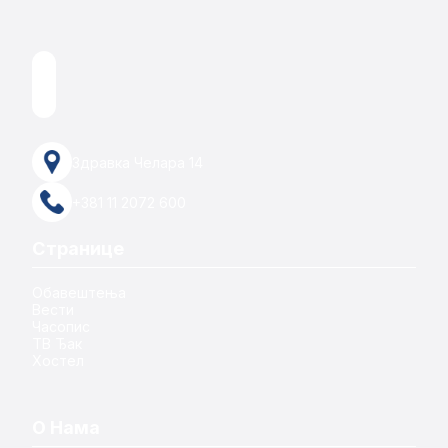
Здравка Челара 14
+381 11 2072 600
Странице
Обавештења
Вести
Часопис
ТВ Ђак
Хостел
О Нама