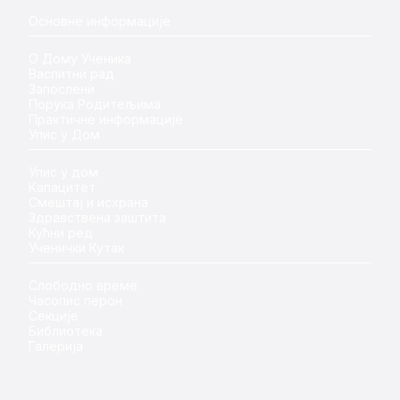
Основне информације
О Дому Ученика
Васпитни рад
Запослени
Порука Родитељима
Практичне информације
Упис у Дом
Упис у дом
Капацитет
Смештај и исхрана
Здравствена заштита
Кућни ред
Ученички Кутак
Слободно време
Часопис перон
Секције
Библиотека
Галерија