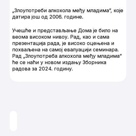
„Злоупотреби алкохола међу младима”, које
датира још од 2006. године.
Учешће и представљање Дома је било на
веома високом нивоу. Рад, као и сама
презентација рада, је високо оцењена и
похваљена на самој евалуацији семинара.
Рад „Злоупотреба алкохола међу младима”
ће се наћи у новом издању Зборника
радова за 2024. годину.