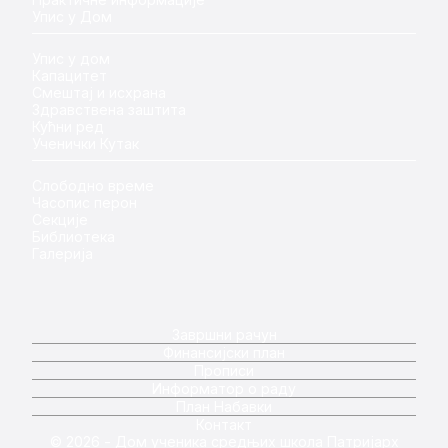
Упис у Дом
Упис у дом
Капацитет
Смештај и исхрана
Здравствена заштита
Кућни ред
Ученички Кутак
Слободно време
Часопис перон
Секције
Библиотека
Галерија
Завршни рачун
Финансијски план
Прописи
Информатор о раду
План Набавки
Контакт
© 2026 - Дом ученика средњих школа Патријарх