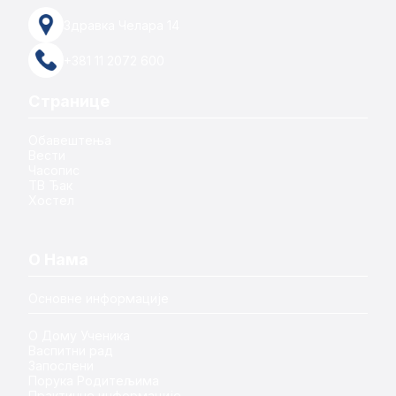
Здравка Челара 14
+381 11 2072 600
Странице
Обавештења
Вести
Часопис
ТВ Ђак
Хостел
О Нама
Основне информације
О Дому Ученика
Васпитни рад
Запослени
Порука Родитељима
Практичне информације