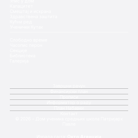
Упис у дом
Капацитет
Смештај и исхрана
Здравствена заштита
Кућни ред
Ученички Кутак
Слободно време
Часопис перон
Секције
Библиотека
Галерија
Завршни рачун
Финансијски план
Прописи
Информатор о раду
План Набавки
Контакт
© 2026 - Дом ученика средњих школа Патријарх
Павле
Израда сајта:
Окто Агенција