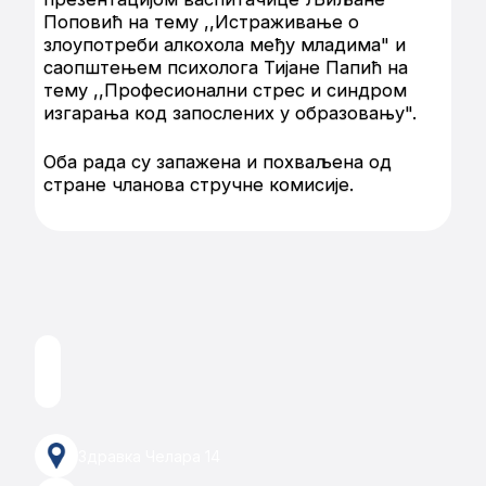
Поповић на тему ,,Истраживање о
злоупотреби алкохола међу младима" и
саопштењем психолога Тијане Папић на
тему ,,Професионални стрес и синдром
изгарања код запослених у образовању".
Оба рада су запажена и похваљена од
стране чланова стручне комисије.
Здравка Челара 14