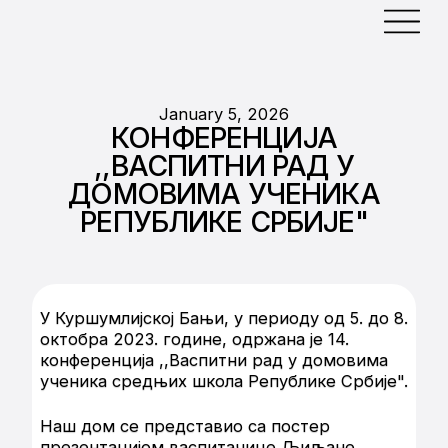
January 5, 2026
КОНФЕРЕНЦИЈА
,,ВАСПИТНИ РАД У
ДОМОВИМА УЧЕНИКА
РЕПУБЛИКЕ СРБИЈЕ"
У Куршумлијској Бањи, у периоду од 5. до 8.
октобра 2023. године, одржана је 14.
конференција ,,Васпитни рад у домовима
ученика средњих школа Републике Србије".
Наш дом се представио са постер
презентацијом васпитачице Љиљане