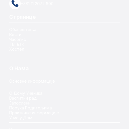
+381 11 2072 600
Странице
Обавештења
Вести
Часопис
ТВ Ђак
Хостел
О Нама
Основне информације
О Дому Ученика
Васпитни рад
Запослени
Порука Родитељима
Практичне информације
Упис у Дом