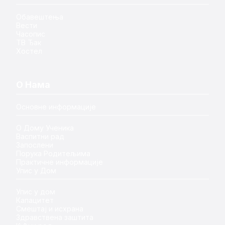
Обавештења
Вести
Часопис
ТВ Ђак
Хостел
О Нама
Основне информације
О Дому Ученика
Васпитни рад
Запослени
Порука Родитељима
Практичне информације
Упис у Дом
Упис у дом
Капацитет
Смештај и исхрана
Здравствена заштита