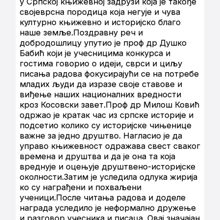
у Српској књижевној задрузи која је такође
својеврсна породица која негује и чува
културно књижевно и историјско благо
наше земље.Поздравну реч и
добродошлицу упутио је проф др Душко
Бабић који је учесницима конкурса и
гостима говорио о идеји, сврси и циљу
писања радова фокусирајући се на потребе
младих људи да изразе своје ставове и
виђење наших националних вредности
кроз Косовски завет.Проф др Милош Ковић
одржао је кратак час из српске историје и
подсетио колико су историјске чињенице
важне за једно друштво. Нагласио је да
управо књижевност одражава свест сваког
времена и друштва и да је она та која
вреднује и оцењује друштвено-историјске
околности.Затим је уследила одлука жирија
ко су награђени и похваљени
ученици.После читања радова и доделе
награда уследило је неформално дружење
и разговор учесника и писаца. Овај значајан