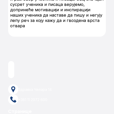
сусрет ученика и писаца верујемо,
допринеће мотивацији и инспирацији
наших ученика да наставе да пишу и негују
лепу реч за коју кажу да и гвоздена врста
отвара
Здравка Челара 14
+381 11 2072 600
Странице