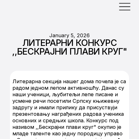
January 5, 2026
ЛИТЕРАРНИ КОНКУРС
,,БЕСКРАЈНИ ПЛАВИ КРУГ"
Литерарна секција нашег дома почела је са
радом једном лепом активношћу. Данас су
наши ученици, љубитељи лепе писане и
усмене речи посетили Српску књижевну
задругу и имали прилику да присуствуји
презентовању награђених радова ученика
основних и средњих школа. Конкурс под
називом ,,Бескрајни плави круг" окупио је
младе таленте као једну породицу управо