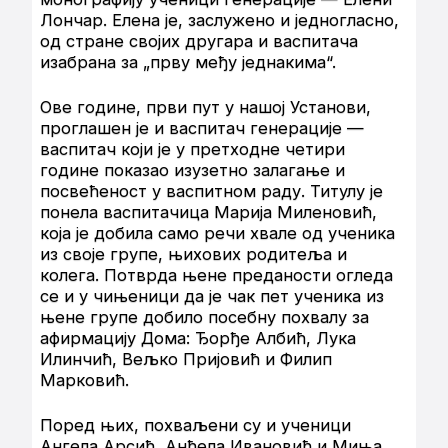
Лончар. Елена је, заслужено и једногласно,
од стране својих другара и васпитача
изабрана за „прву међу једнакима“.
Ове године, први пут у нашој Установи,
проглашен је и васпитач генерације —
васпитач који је у претходне четири
године показао изузетно залагање и
посвећеност у васпитном раду. Титулу је
понела васпитачица Марија Миленовић,
која је добила само речи хвале од ученика
из своје групе, њихових родитеља и
колега. Потврда њене преданости огледа
се и у чињеници да је чак пет ученика из
њене групе добило посебну похвалу за
афирмацију Дома: Ђорђе Албић, Лука
Илинчић, Вељко Пријовић и Филип
Марковић.
Поред њих, похваљени су и ученици
Ангела Арсић, Анђела Ивановић и Миња