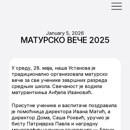
January 5, 2026
МАТУРСКО ВЕЧЕ 2025
У среду, 28. маја, наша Установа је
традиционално организовала матурско
вече за све ученике завршних разреда
средњих школа. Свечаност је водила
матуранткиња Анђела Ивановић.
Присутне ученике и васпитаче поздравила
је помоћница директора Ивана Матић, а
директор Дома, Саша Роквић, уручио је
бисту Патријарха Павла и наградну
монографију ученици генерације — Елени