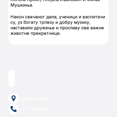
Мушкиња.
Након свечаног дела, ученици и васпитачи
су, уз богату трпезу и добру музику,
наставили дружење и прославу ове важне
животне прекретнице.
Здравка Челара 14
+381 11 2072 600