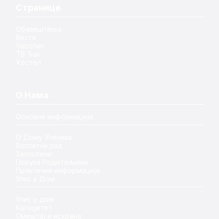
Странице
Обавештења
Вести
Часопис
ТВ Ђак
Хостел
О Нама
Основне информације
О Дому Ученика
Васпитни рад
Запослени
Порука Родитељима
Практичне информације
Упис у Дом
Упис у дом
Капацитет
Смештај и исхрана