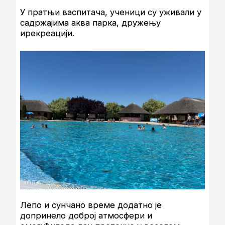
У пратњи васпитача, ученици су уживали у
садржајима аква парка, дружењу
ирекреацији.
Лепо и сунчано време додатно је
допринело доброј атмосфери и