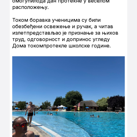
омогућилода дан протекне у веселом
расположењу.
Током боравка ученицима су били
обезбеђени освежење и ручак, а читав
излетпредстављао је признање за њихов
труд, одговорност и допринос угледу
Дома токомпротекле школске године.