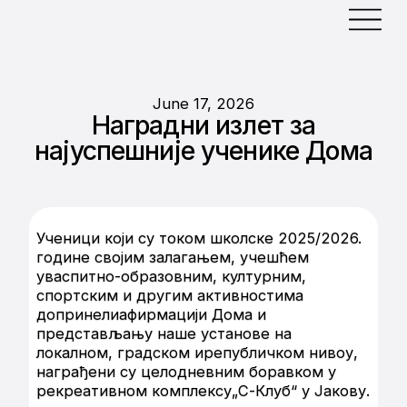
June 17, 2026
Наградни излет за
најуспешније ученике Дома
Ученици који су током школске 2025/2026.
године својим залагањем, учешћем
уваспитно-образовним, културним,
спортским и другим активностима
допринелиафирмацији Дома и
представљању наше установе на
локалном, градском ирепубличком нивоу,
награђени су целодневним боравком у
рекреативном комплексу„С-Клуб“ у Јакову.