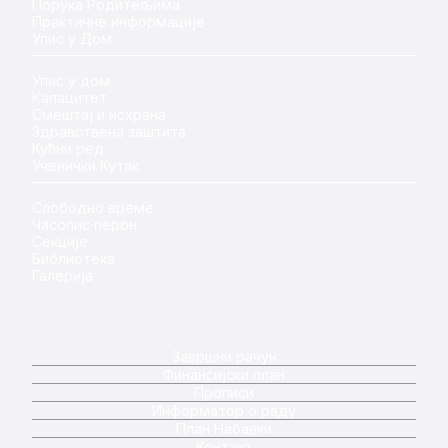
Порука Родитељима
Практичне информације
Упис у Дом
Упис у дом
Капацитет
Смештај и исхрана
Здравствена заштита
Кућни ред
Ученички Кутак
Слободно време
Часопис перон
Секције
Библиотека
Галерија
Завршни рачун
Финансијски план
Прописи
Информатор о раду
План Набавки
Контакт