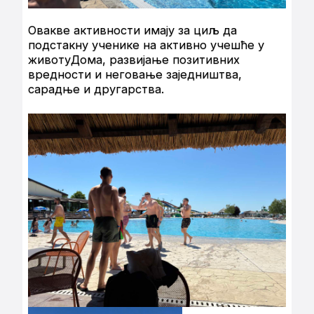
Овакве активности имају за циљ да
подстакну ученике на активно учешће у
животуДома, развијање позитивних
вредности и неговање заједништва,
сарадње и другарства.