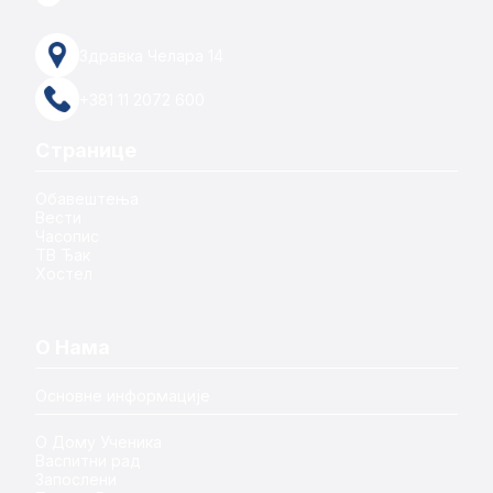
Здравка Челара 14
+381 11 2072 600
Странице
Обавештења
Вести
Часопис
ТВ Ђак
Хостел
О Нама
Основне информације
О Дому Ученика
Васпитни рад
Запослени