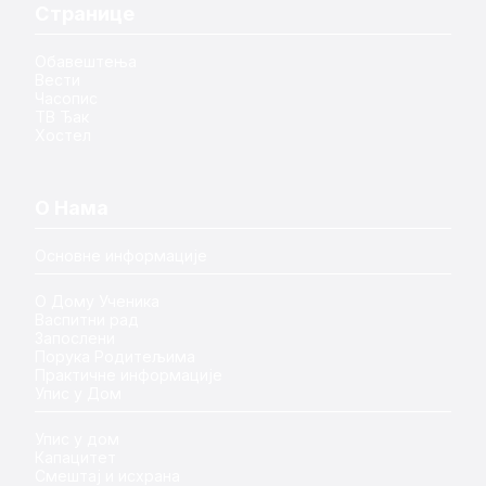
Странице
Обавештења
Вести
Часопис
ТВ Ђак
Хостел
О Нама
Основне информације
О Дому Ученика
Васпитни рад
Запослени
Порука Родитељима
Практичне информације
Упис у Дом
Упис у дом
Капацитет
Смештај и исхрана