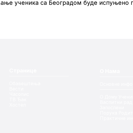
авање ученика са Београдом буде испуњено 
Странице
О Нама
Обавештења
Основне инфо
Вести
Часопис
О Дому Учени
ТВ Ђак
Васпитни рад
Хостел
Запослени
Порука Роди
Практичне ин