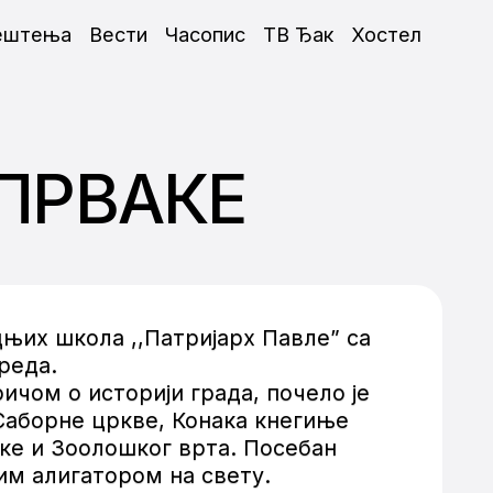
ештења
Вести
Часопис
ТВ Ђак
Хостел
ПРВАКЕ
дњих школа ,,Патријарх Павле” са
реда.
чом о историји града, почело је
 Саборне цркве, Конака кнегиње
ке и Зоолошког врта. Посебан
јим алигатором на свету.