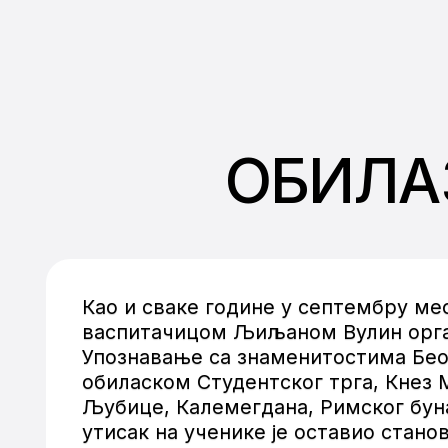
ОБИЛА
Као и сваке године у септембру ме
васпитачицом Љиљаном Вулин орган
Упознавање са знаменитостима Беог
обиласком Студентског трга, Кнез 
Љубице, Калемегдана, Римског буна
утисак на ученике је оставио стано