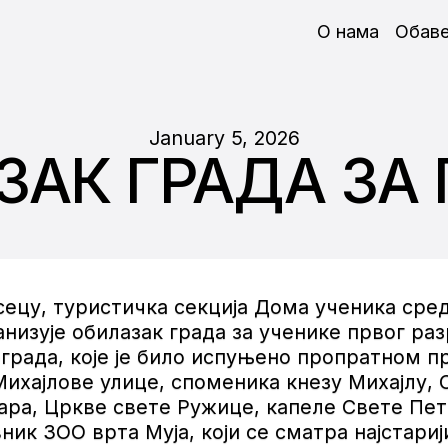
О нама
Обав
January 5, 2026
ЗАК ГРАДА ЗА 
сецу, туристичка секција Дома ученика сре
изује обилазак града за ученике првог раз
рада, које је било испуњено пропратном при
Михајлове улице, споменика кнезу Михајлу,
ра, Цркве свете Ружице, капеле Свете Пет
вник ЗОО врта Муја, који се сматра најстари