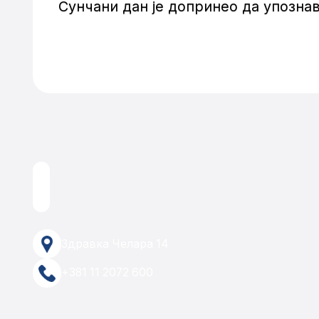
Сунчани дан је допринео да упозн
Здравка Челара 14
+381 11 2072 600