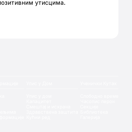
позитивним утисцима.
рмације
Упис у Дом
Ученички Кутак
ка
Упис у дом
Слободно време
Капацитет
Часопис перон
Смештај и исхрана
Секције
тељима
Здравствена заштита
Библиотека
формације
Кућни ред
Галерија