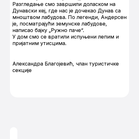
Разгледање смо завршили доласком на
Дунавски кеј, где нас је дочекао Дунав са
мноштвом лабудова. По легенди, Андерсен
је, посматрајући земунске лабудове,
написао бајку „Ружно паче“.
У дом смо се вратили испуњени лепим и
пријатним утисцима.
Александра Благојевић, члан туристичке
секције