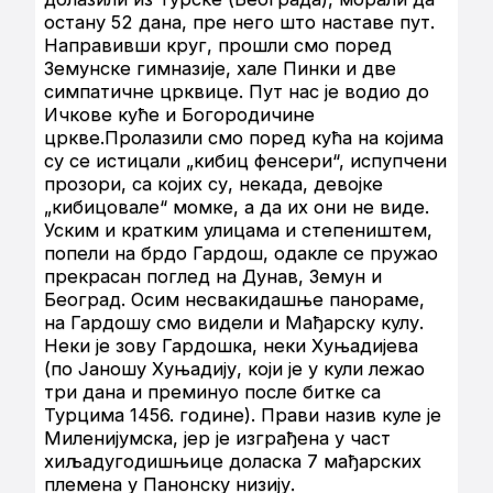
остану 52 дана, пре него што наставе пут.
Направивши круг, прошли смо поред
Земунске гимназије, хале Пинки и две
симпатичне црквице. Пут нас је водио до
Ичкове куће и Богородичине
цркве.Пролазили смо поред кућа на којима
су се истицали „кибиц фенсери“, испупчени
прозори, са којих су, некада, девојке
„кибицовале“ момке, а да их они не виде.
Уским и кратким улицама и степеништем,
попели на брдо Гардош, одакле се пружао
прекрасан поглед на Дунав, Земун и
Београд. Осим несвакидашње панораме,
на Гардошу смо видели и Мађарску кулу.
Неки је зову Гардошка, неки Хуњадијева
(по Јаношу Хуњадију, који је у кули лежао
три дана и преминуо после битке са
Турцима 1456. године). Прави назив куле је
Миленијумска, јер је изграђена у част
хиљадугодишњице доласка 7 мађарских
племена у Панонску низију.