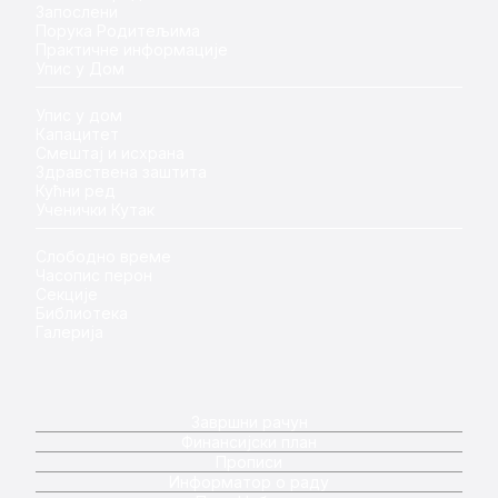
Запослени
Порука Родитељима
Практичне информације
Упис у Дом
Упис у дом
Капацитет
Смештај и исхрана
Здравствена заштита
Кућни ред
Ученички Кутак
Слободно време
Часопис перон
Секције
Библиотека
Галерија
Завршни рачун
Финансијски план
Прописи
Информатор о раду