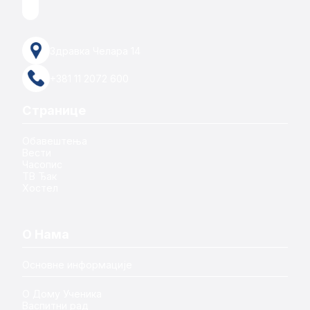
Здравка Челара 14
+381 11 2072 600
Странице
Обавештења
Вести
Часопис
ТВ Ђак
Хостел
О Нама
Основне информације
О Дому Ученика
Васпитни рад