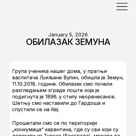
January 5, 2026
ОБИЛАЗАК ЗЕМУНА
Група ученика нашег дома, у пратњи
васпитача Љиљане Вулин, обишла је Земун,
11.10.2018. године. Обилазак смо почели
разгледањем зграде поште која је
подигнута је 1896. у стилу неоренесансе.
Шетњу смо наставили до Гардоша и
спустили се на Кеј.
Прошетали смо се по територији
„конкумаца“ карантина, где су сви који су
долазили из Турске (Београда), морали да