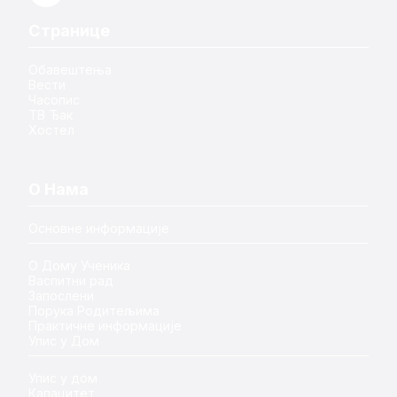
Странице
Обавештења
Вести
Часопис
ТВ Ђак
Хостел
О Нама
Основне информације
О Дому Ученика
Васпитни рад
Запослени
Порука Родитељима
Практичне информације
Упис у Дом
Упис у дом
Капацитет