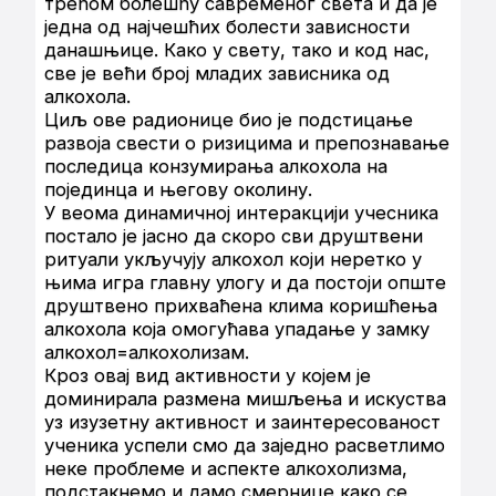
трећом болешћу савременог света и да је
једна од најчешћих болести зависности
данашњице. Како у свету, тако и код нас,
све је већи број младих зависника од
алкохола.
Циљ ове радионице био је подстицање
развоја свести о ризицима и препознавање
последица конзумирања алкохола на
појединца и његову околину.
У веома динамичној интеракцији учесника
постало је јасно да скоро сви друштвени
ритуали укључују алкохол који неретко у
њима игра главну улогу и да постоји опште
друштвено прихваћена клима коришћења
алкохола која омогућава упадање у замку
алкохол=алкохолизам.
Кроз овај вид активности у којем је
доминирала размена мишљења и искуства
уз изузетну активност и заинтересованост
ученика успели смо да заједно расветлимо
неке проблеме и аспекте алкохолизма,
подстакнемо и дамо смернице како се