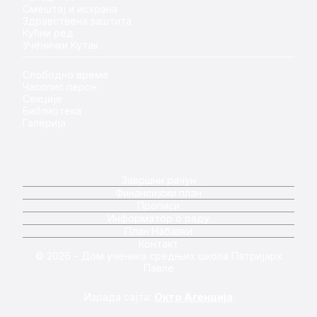
Смештај и исхрана
Здравствена заштита
Кућни ред
Ученички Кутак
Слободно време
Часопис перон
Секције
Библиотека
Галерија
Завршни рачун
Финансијски план
Прописи
Информатор о раду
План Набавки
Контакт
© 2026 - Дом ученика средњих школа Патријарх
Павле
Израда сајта:
Окто Агенција