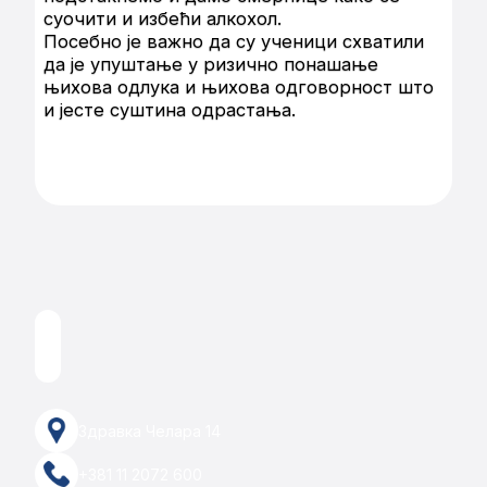
суочити и избећи алкохол.
Посебно је важно да су ученици схватили
да је упуштање у ризично понашање
њихова одлука и њихова одговорност што
и јесте суштина одрастања.
Здравка Челара 14
+381 11 2072 600