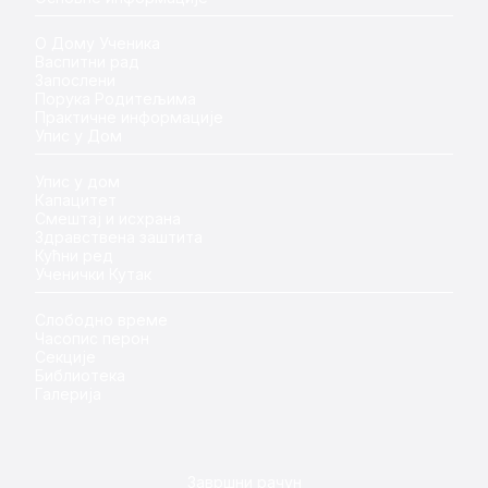
О Дому Ученика
Васпитни рад
Запослени
Порука Родитељима
Практичне информације
Упис у Дом
Упис у дом
Капацитет
Смештај и исхрана
Здравствена заштита
Кућни ред
Ученички Кутак
Слободно време
Часопис перон
Секције
Библиотека
Галерија
Завршни рачун