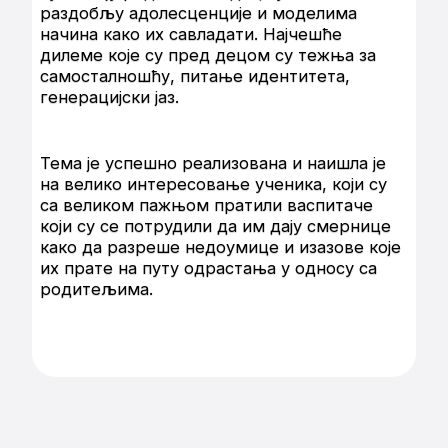
раздобљу адолесценције и моделима
начина како их савладати. Најчешће
дилеме које су пред децом су тежња за
самосталношћу, питање идентитета,
генерацијски јаз.
Тема је успешно реализована и наишла је
на велико интересовање ученика, који су
са великом пажњом пратили васпитаче
који су се потрудили да им дају смернице
како да разреше недоумице и изазове које
их прате на путу одрастања у односу са
родитељима.