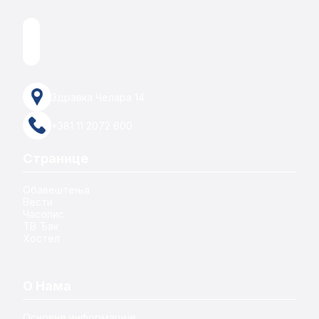
Здравка Челара 14
+381 11 2072 600
Странице
Обавештења
Вести
Часопис
ТВ Ђак
Хостел
О Нама
Основне информације