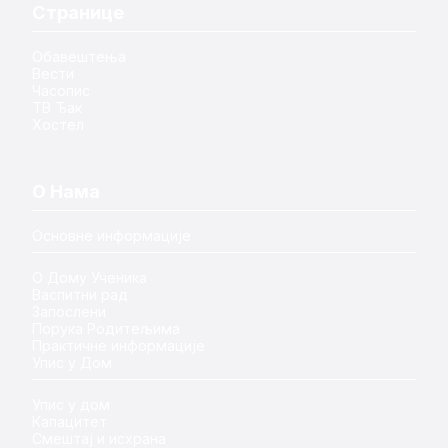
Странице
Обавештења
Вести
Часопис
ТВ Ђак
Хостел
О Нама
Основне информације
О Дому Ученика
Васпитни рад
Запослени
Порука Родитељима
Практичне информације
Упис у Дом
Упис у дом
Капацитет
Смештај и исхрана