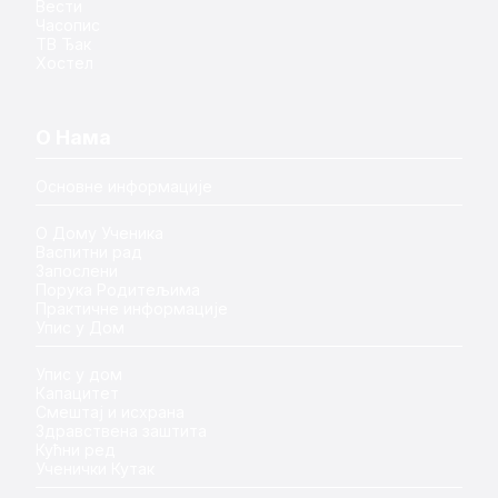
Вести
Часопис
ТВ Ђак
Хостел
О Нама
Основне информације
О Дому Ученика
Васпитни рад
Запослени
Порука Родитељима
Практичне информације
Упис у Дом
Упис у дом
Капацитет
Смештај и исхрана
Здравствена заштита
Кућни ред
Ученички Кутак