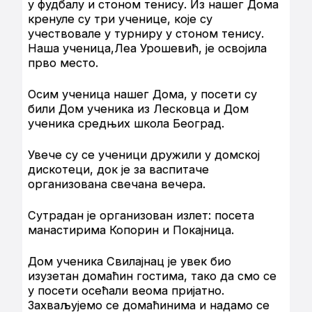
у фудбалу и стоном тенису. Из нашег Дома
кренуле су три ученице, које су
учествовале у турниру у стоном тенису.
Наша ученица,Леа Урошевић, је освојила
прво место.
Осим ученица нашег Дома, у посети су
били Дом ученика из Лесковца и Дом
ученика средњих школа Београд.
Увече су се ученици дружили у домској
дискотеци, док је за васпитаче
организована свечана вечера.
Сутрадан је организован излет: посета
манастирима Копорин и Покајница.
Дом ученика Свилајнац је увек био
изузетан домаћин гостима, тако да смо се
у посети осећали веома пријатно.
Захваљујемо се домаћинима и надамо се