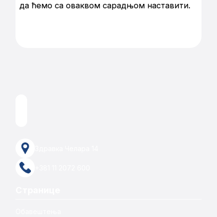
да ћемо са оваквом сарадњом наставити.
Здравка Челара 14
+381 11 2072 600
Странице
Обавештења