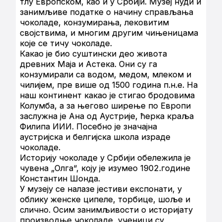
тлу Европском, као и у Србији. Музеј нуди и
занимљиве податке о начину справљања
чоколаде, конзумирања, лековитим
својствима, и многим другим чињеницама
које се тичу чоколаде.
Какао је био суштински део живота
древних Маја и Астека. Они су га
конзумирали са водом, медом, млеком и
чилијем, пре више од 1500 година п.н.е. На
наш континент какао је стигао бродовима
Колумба, а за његово ширење по Европи
заслужна је Ана од Аустрије, ћерка краља
Филипа ИИИ. Посебно је значајна
аустријска и белгијска школа израде
чоколаде.
Историју чоколаде у Србији обележила је
чувена „Олга“, коју је изумео 1902.године
Константин Шонда.
У музеју се налазе јестиви експонати, у
облику женске ципеле, торбице, шоље и
слично. Осим занимљивости о историјату
производње чоколаде, ученици су