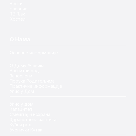
Вести
Часопис
ТВ Ђак
Хостел
О Нама
Основне информације
О Дому Ученика
Васпитни рад
Запослени
Порука Родитељима
Практичне информације
Упис у Дом
Упис у дом
Капацитет
Смештај и исхрана
Здравствена заштита
Кућни ред
Ученички Кутак