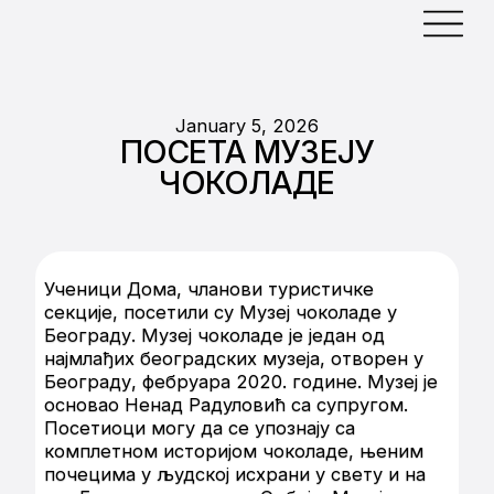
January 5, 2026
ПОСЕТА МУЗЕЈУ
ЧОКОЛАДЕ
Ученици Дома, чланови туристичке
секције, посетили су Музеј чоколаде у
Београду. Музеј чоколаде је један од
најмлађих београдских музеја, отворен у
Београду, фебруара 2020. године. Музеј је
основао Ненад Радуловић са супругом.
Посетиоци могу да се упознају са
комплетном историјом чоколаде, њеним
почецима у људској исхрани у свету и на