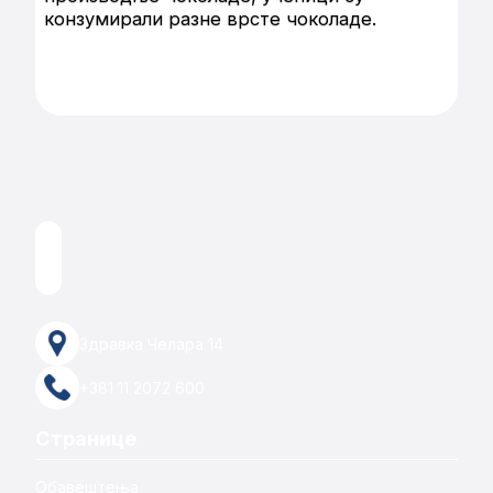
конзумирали разне врсте чоколаде.
Здравка Челара 14
+381 11 2072 600
Странице
Обавештења