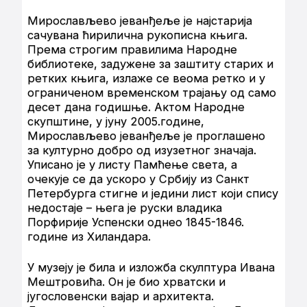
Мирослављево јеванђеље је најстарија
сачувана ћирилична рукописна књига.
Према строгим правилима Народне
библиотеке, задужене за заштиту старих и
ретких књига, излаже се веома ретко и у
ограниченом временском трајању од само
десет дана годишње. Актом Народне
скупштине, у јуну 2005.године,
Мирослављево јеванђеље је проглашено
за културно добро од изузетног значаја.
Уписано је у листу Памћење света, а
очекује се да ускоро у Србију из Санкт
Петербурга стигне и једини лист који спису
недостаје – њега је руски владика
Порфирије Успенски однео 1845-1846.
године из Хиландара.
У музеју је била и изложба скулптура Ивана
Мештровића. Он је био хрватски и
југословенски вајар и архитекта.