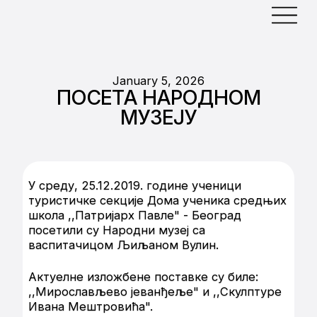
January 5, 2026
ПОСЕТА НАРОДНОМ
МУЗЕЈУ
У среду, 25.12.2019. године ученици
туристичке секције Дома ученика средњих
школа ,,Патријарх Павле" - Београд
посетили су Народни музеј са
васпитачицом Љиљаном Вулин.
Актуелне изложбене поставке су биле:
,,Мирослављево јеванђеље" и ,,Скулптуре
Ивана Мештровића".