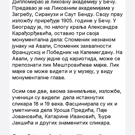
Дипломирао је ликовну академију у Бечу.
Предавао је на Ликовним академијама у
Загребу, Сиракузи и Саут Бенду. Своју прву
изложбу приређује 1905. године у Бечу. У
Београду је, по налогу краља Александра
Карађорђевића, оставио три своја
монументална дела: Споменик незнаном
јунаку на Авали, Споменик захвалности
Француској и Победник на Калемегдану. На
Авали, у лику једне од кариотида, може се
препознати лик Мештровићеве мајке. Лик
мајке се може видети и у музеју, у виду
монументалне главе.
Осим ове две, веома занимљиве, изложбе,
ученици су видели дела истакнутих
сликара 18 и 19 века. Фасцинирала су их и
уметничка дела Уроша Предића, Паје
Јовановића, Катарине Ивановић, Ђуре
Јакшића и других знаменитих сликара.