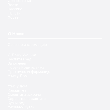
Обавештења
Вести
Часопис
ТВ Ђак
Хостел
О Нама
Основне информације
О Дому Ученика
Васпитни рад
Запослени
Порука Родитељима
Практичне информације
Упис у Дом
Упис у дом
Капацитет
Смештај и исхрана
Здравствена заштита
Кућни ред
Ученички Кутак