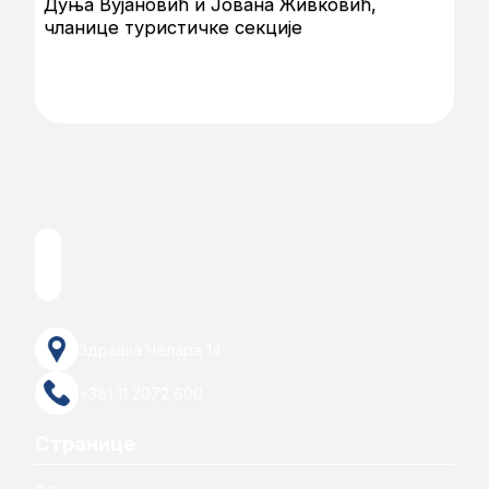
Дуња Вујановић и Јована Живковић,
чланице туристичке секције
Здравка Челара 14
+381 11 2072 600
Странице