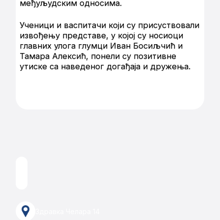
међуљудским односима.
Ученици и васпитачи који су присуствовали
извођењу представе, у којој су носиоци
главних улога глумци Иван Босиљчић и
Тамара Алексић, понели су позитивне
утиске са наведеног догађаја и дружења.
Здравка Челара 14