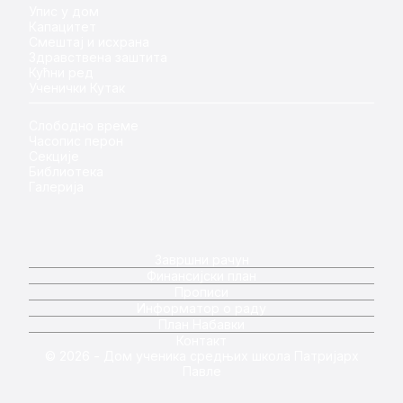
Упис у дом
Капацитет
Смештај и исхрана
Здравствена заштита
Кућни ред
Ученички Кутак
Слободно време
Часопис перон
Секције
Библиотека
Галерија
Завршни рачун
Финансијски план
Прописи
Информатор о раду
План Набавки
Контакт
© 2026 - Дом ученика средњих школа Патријарх
Павле