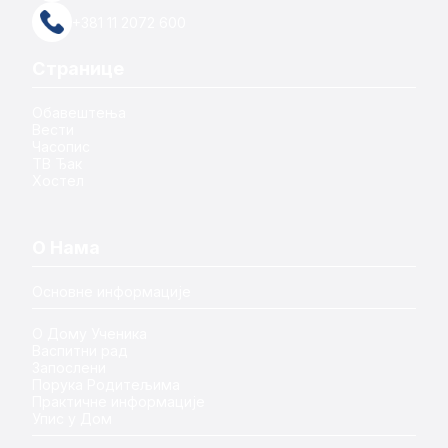
+381 11 2072 600
Странице
Обавештења
Вести
Часопис
ТВ Ђак
Хостел
О Нама
Основне информације
О Дому Ученика
Васпитни рад
Запослени
Порука Родитељима
Практичне информације
Упис у Дом