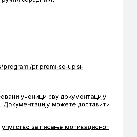
s/programi/pripremi-se-upisi-
есовани ученици сву документацију
не. Документацију можете доставити
а
упутство за писање мотивационог