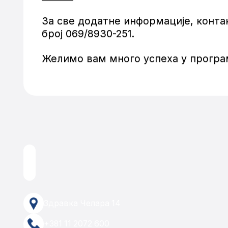
За све додатне информације, конта
број 069/8930-251.
Желимо вам много успеха у програм
Здравка Челара 14
+381 11 2072 600