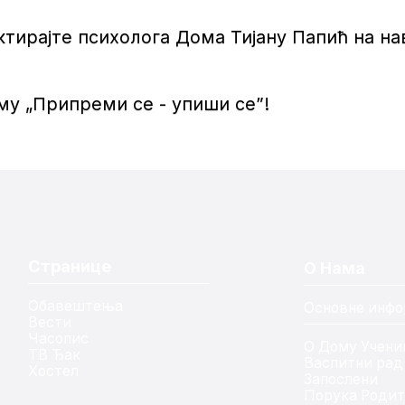
ктирајте психолога Дома Тијану Папић на н
у „Припреми се - упиши се”!
Странице
О Нама
Обавештења
Основне инфо
Вести
Часопис
О Дому Учени
ТВ Ђак
Васпитни рад
Хостел
Запослени
Порука Роди