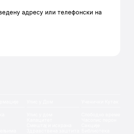
аведену адресу или телефонски на
рмације
Упис у Дом
Ученички Кутак
ка
Упис у дом
Слободно време
Капацитет
Часопис перон
Смештај и исхрана
Секције
тељима
Здравствена заштита
Библиотека