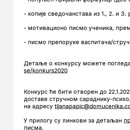
- копије сведочанстава из 1., 2. и 3.
- мотивационо писмо ученика, пре
- писмо препоруке васпитача/струч
Детаље о конкурсу можете погледа
se/konkurs2020
Конкурс ће бити отворен до 22.1.20
доставе стручном сараднику-психоло
на адресу
tijanapapic@domucenika.
У прилогу су линкови за детаљан
п
писма
.