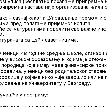
уписа (бесплатно похађање припремне нас
рипремна настава није организована и/или 
 – сазнај како“ и „Управљање тремом и с
има пред полагање пријемног испита,
 са матурантима поделити све важне инфо
а,
ураната са ЦзРК саветницима.
 ученици ИВ године средње школе, станари
не у високом образовању и којима је отежа
 породица које имају мале финансијске при
 средина, ученици без родитељског старањ
ородица у којима нико није завршио или не 
коловање на Универзитету у Београду.
 учешће у програму:
који попуњава ученик и део који попуњава с