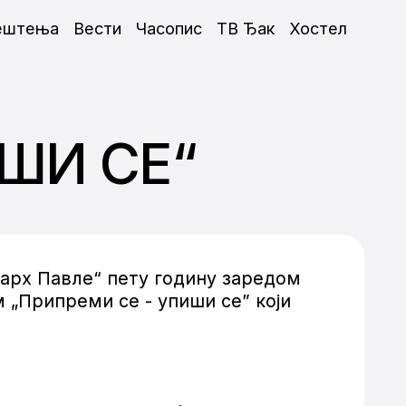
ештења
Вести
Часопис
ТВ Ђак
Хостел
ИШИ СЕ“
арх Павле“ пету годину заредом
 „Припреми се - упиши се” који