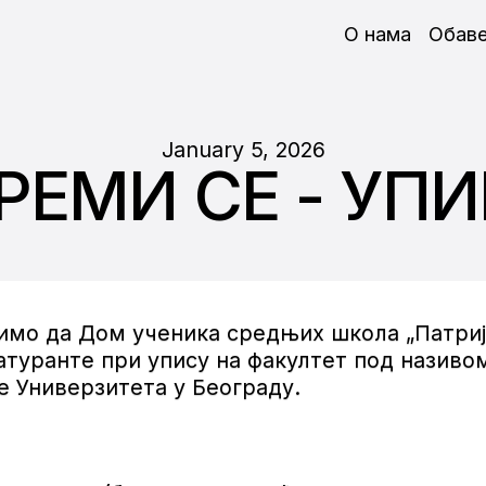
О нама
Обав
January 5, 2026
РЕМИ СЕ - УП
тимо да Дом ученика средњих школа „Патриј
атуранте при упису на факултет под називом
ре Универзитета у Београду.