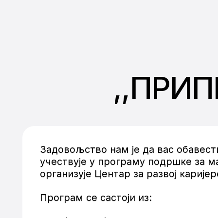
,,ПРИП
Задовољство нам је да вас обавес
учествује у програму подршке за м
организује Центар за развој карије
Програм се састоји из: