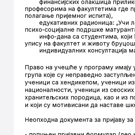
финансијских олакшица приликом 
професорима на факултетима где п
полагање пријемног испита),
едукативних радионица: „Учи лако
психо-социјалне подршке матурант
инфо-дана са студентима, који ће
упису на факултет и животу бруцош
индивидуалних консултација мат
Право на учешће у програму имају
група које су неправедно заступље
ученици са хендикепом, ученици из
националности, ученици из сеоских
хранитељских породица, као и из п
и који су мотивисани да наставе ш
Неопходна документа за пријаву за
- попуњен пријавни формулар (део 