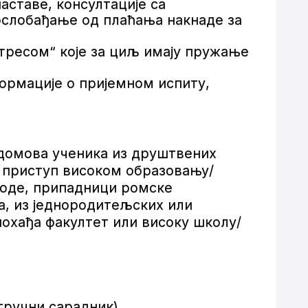
таве, консултације са
ослобађање од плаћања накнаде за
тресом“ које за циљ имају пружање
рмације о пријемном испиту,
 домова ученика из друштвених
н приступ високом образовању/
ходе, припадници ромске
а, из једнородитељских или
похађа факултет или високу школу/
тручни сарадник),