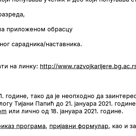
 разреда,
ма приложеном обрасцу
ног сарадника/наставника.
ти на линку:
http://www.razvojkarijere.bg.ac.r
21. године, тако да је неопходно да заинтер
гу Тијани Папић до 21. јануара 2021. годи
com
или лично од 18. јануара 2021. године.
риказ програма
,
пријавни формулар
, као и з