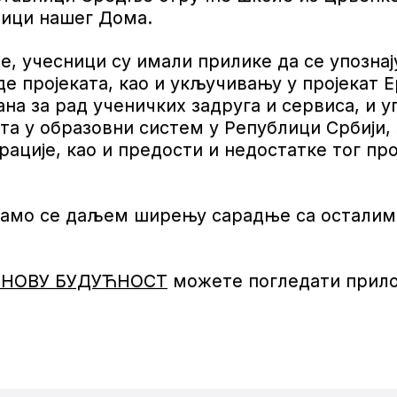
ници нашег Дома.
, учесници су имали прилике да се упознај
 пројеката, као и укључивању у пројекат Е
а за рад ученичких задруга и сервиса, и у
а у образовни систем у Републици Србији, 
рације, као и предости и недостатке тог пр
адамо се даљем ширењу сарадње са осталим
 НОВУ БУДУЋНОСТ
можете погледати прилог