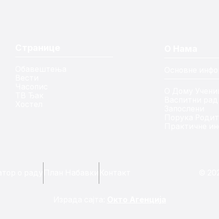
Странице
О Нама
Обавештења
Основне инфо
Вести
Часопис
О Дому Учени
ТВ Ђак
Васпитни рад
Хостел
Запослени
Порука Роди
Практичне ин
тор о раду
План Набавки
Контакт
© 20
Израда сајта:
Окто Агенција