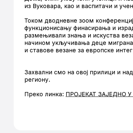
из Вуковара, као и васпитачи и уче
Током дводневне зоом конференције
функционисању финасирања и израде
размењивали знања и искуства везан
начином укључивања деце мигранат
и ставове везане за европске интег
Захвални смо на овој прилици и н
региону.
Преко линка:
ПРОЈЕКАТ ЗАЈЕДНО У