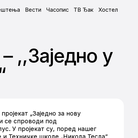
ештења
Вести
Часопис
ТВ Ђак
Хостел
– ,,Заједно у
“
пројекат „Заједно за нову
ји се спроводи под
с. У пројекат су, поред нашег
 и Техничке школе „Никола Тесла“