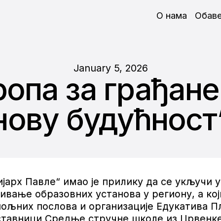
О нама
Обав
January 5, 2026
опа за грађане 
нову будућност
рх Павле“ имао је прилику да се укључи у 
зивање образовних установа у региону, а ко
них послова и организације Едукатива Плу
ставници Средње стручне школе из Црвенке