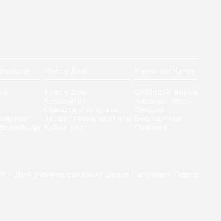
рмације
Упис у Дом
Ученички Кутак
ка
Упис у дом
Слободно време
Капацитет
Часопис перон
Смештај и исхрана
Секције
тељима
Здравствена заштита
Библиотека
формације
Кућни ред
Галерија
26 - Дом ученика средњих школа Патријарх Павле