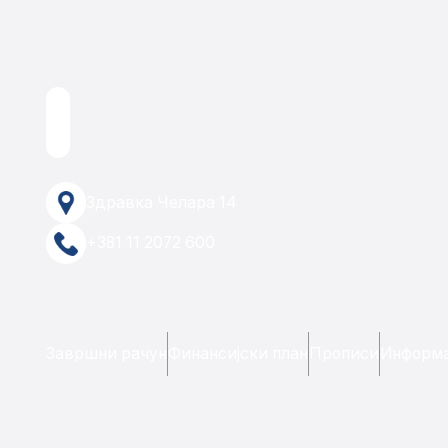
Здравка Челара 14
+381 11 2072 600
Завршни рачун
Финансијски план
Прописи
Информа