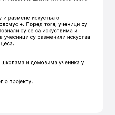
у и размене искуства о
расмус +. Поред тога, ученици су
познали су се са искуствима и
а учесници су разменили искуства
оцеса.
 школама и домовима ученика у
 о пројекту.