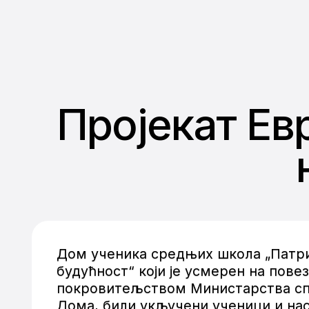
Пројекат Евр
Дом ученика средњих школа „Патрија
будућност“ који је усмерен на пове
покровитељством Министарства спољ
Дома, били укључени ученици и на