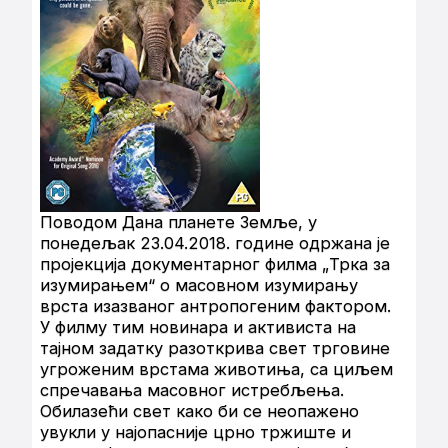
Поводом Дана планете Земље, у
понедељак 23.04.2018. године одржана је
пројекција документарног филма „Трка за
изумирањем“ о масовном изумирању
врста изазваног антропогеним фактором.
У филму тим новинара и активиста на
тајном задатку разоткрива свет трговине
угроженим врстама животиња, са циљем
спречавања масовног истребљења.
Обилазећи свет како би се неопажено
увукли у најопасније црно тржиште и