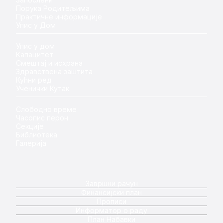
Порука Родитељима
Практичне информације
Упис у Дом
Упис у дом
Капацитет
Смештај и исхрана
Здравствена заштита
Кућни ред
Ученички Кутак
Слободно време
Часопис перон
Секције
Библиотека
Галерија
Завршни рачун
Финансијски план
Прописи
Информатор о раду
План Набавки