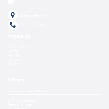
Здравка Челара 14
+381 11 2072 600
Странице
Обавештења
Вести
Часопис
ТВ Ђак
Хостел
О Нама
Основне информације
О Дому Ученика
Васпитни рад
Запослени