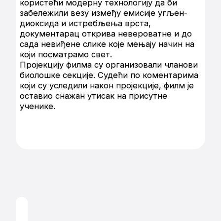
користећи модерну технологију да би
забележили везу између емисије угљен-
диоксида и истребљења врста,
документарац открива невероватне и до
сада невиђене слике које мењају начин на
који посматрамо свет.
Пројекцију филма су организовали чланови
биолошке секције. Судећи по коментарима
који су уследили након пројекције, филм је
оставио снажан утисак на присутне
ученике.