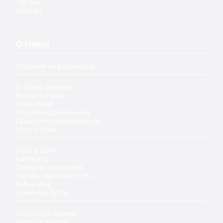
ТВ Ђак
Хостел
О Нама
Основне информације
О Дому Ученика
Васпитни рад
Запослени
Порука Родитељима
Практичне информације
Упис у Дом
Упис у дом
Капацитет
Смештај и исхрана
Здравствена заштита
Кућни ред
Ученички Кутак
Слободно време
Часопис перон