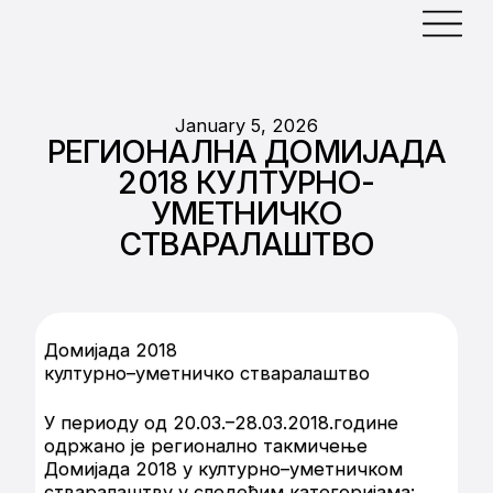
January 5, 2026
РЕГИОНАЛНА ДОМИЈАДА
2018 КУЛТУРНО-
УМЕТНИЧКО
СТВАРАЛАШТВО
Домијада 2018
културно–уметничко стваралаштво
У периоду од 20.03.–28.03.2018.године
одржано је регионално такмичење
Домијада 2018 у културно–уметничком
стваралаштву у следећим категоријама: