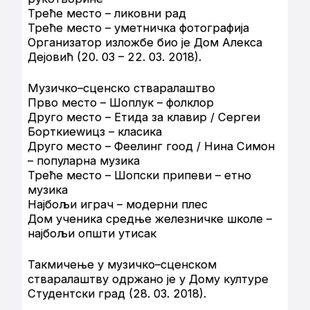
Треће место – ликовни рад
Треће место – уметничка фотографија
Организатор изложбе био је Дом Алекса
Дејовић (20. 03 – 22. 03. 2018).
Музичко–сценско стваралаштво
Прво место – Шоплук – фолклор
Друго место – Етида за клавир / Сергеи
Борткиеwицз – класика
Друго место – Феелинг гоод / Нина Симон
– популарна музика
Треће место – Шопски припеви – етно
музика
Најбољи играч – модерни плес
Дом ученика средње железничке школе –
најбољи општи утисак
Такмичење у музичко–сценском
стваралаштву одржано је у Дому културе
Студентски град (28. 03. 2018).