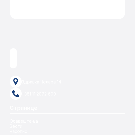
Здравка Челара 14
+381 11 2072 600
Странице
Обавештења
Вести
Часопис