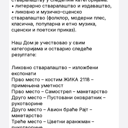
• литерарно стваралаштво и издаваштво,
• ликовно и музичко–сценско
стваралаштво (фолклор, модерни плес,
класична, популарна и етно музика,
сценски и поетски приказ).
Наш Дом је учествовао у свим
категоријама и остварио следеће
резултате:
Ликовно стваралаштво – изложбени
експонати
Прво место – костим ЖИКА 2118 –
примењена уметност
Прво место – Самострел – макетарство
Друго место – Пустовани оковратник –
рукотворине
Друго место – Авион браће Рајт –
макетарство
Треће место – Цветни аранжман –
рукотворине