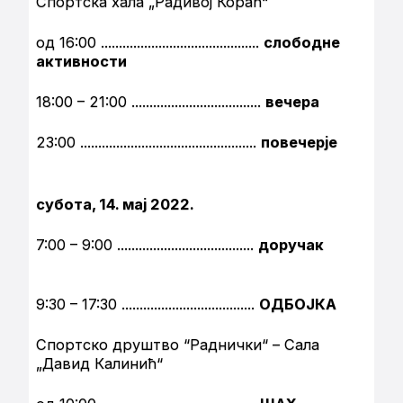
Спортска хала „Радивој Кораћ“
од 16:00 ............................................
слободне
активности
18:00 – 21:00 ....................................
вечера
23:00 .................................................
повечерје
субота, 14. мај 2022.
7:00 – 9:00 ......................................
доручак
9:30 – 17:30 .....................................
ОДБОЈКА
Спортско друштво “Раднички“ – Сала
„Давид Калинић“